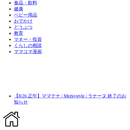
食品・飲料
健康
ベビー用品
おでかけ
どうぶつ
教育
マネー・投資
くらしの相談
ママコマ漫画
【8/26 正午】ママテナ / Merkystyle / ラナーヌ 終了のお
知らせ