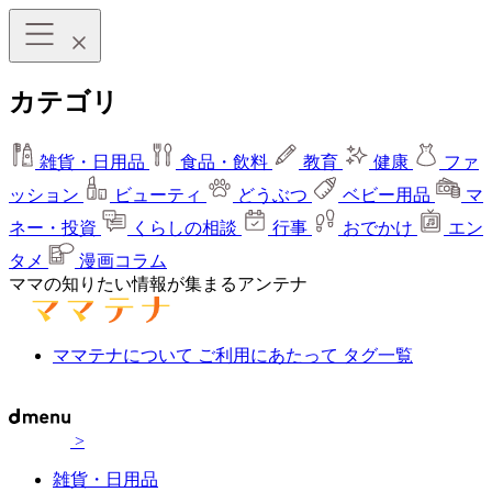
カテゴリ
雑貨・日用品
食品・飲料
教育
健康
ファ
ッション
ビューティ
どうぶつ
ベビー用品
マ
ネー・投資
くらしの相談
行事
おでかけ
エン
タメ
漫画コラム
ママの知りたい情報が集まるアンテナ
ママテナについて
ご利用にあたって
タグ一覧
>
雑貨・日用品