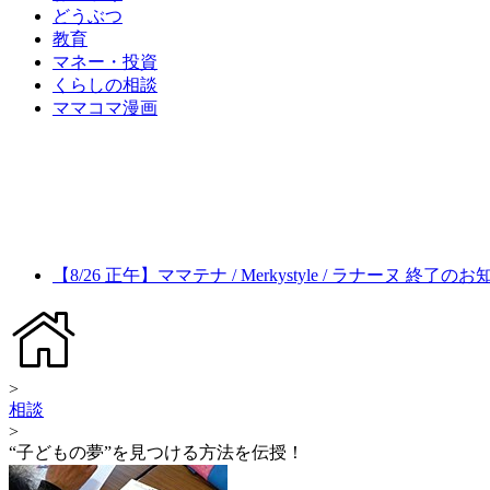
どうぶつ
教育
マネー・投資
くらしの相談
ママコマ漫画
【8/26 正午】ママテナ / Merkystyle / ラナーヌ 終了の
>
相談
>
“子どもの夢”を見つける方法を伝授！