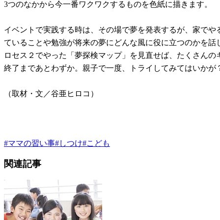
3つのなかから今一番ワクワクするものを色紙に描きます。
イベントで実践する時は、その場で夢を発表するが、家でや
ていることや勉強が将来の夢にどんな風に役に立つのかを話
ロセス２でやった「夢探検マップ」を見直せば、たくさんの
終了まであとわずか。親子で一度、トライしてみてはいかが
（取材・文／谷亜ヒロコ）
#
ママの習い事
#
しつけ
#
こども
関連記事