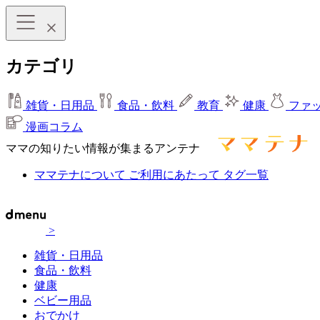
カテゴリ
雑貨・日用品
食品・飲料
教育
健康
ファ
漫画コラム
ママの知りたい情報が集まるアンテナ
ママテナについて
ご利用にあたって
タグ一覧
>
雑貨・日用品
食品・飲料
健康
ベビー用品
おでかけ