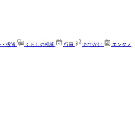
ー・投資
くらしの相談
行事
おでかけ
エンタメ