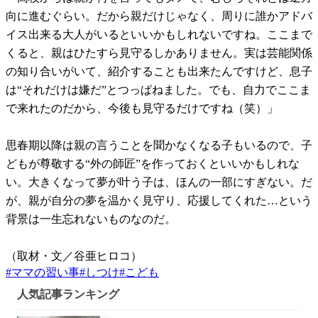
向に進むぐらい。だから親だけじゃなく、周りに誰かアドバ
イス出来る大人がいるといいかもしれないですね。ここまで
くると、親はひたすら見守るしかありません。実は芸能関係
の知り合いがいて、紹介することも出来たんですけど、息子
は“それだけは嫌だ”とつっぱねました。でも、自力でここま
で来れたのだから、今後も見守るだけですね（笑）」
思春期以降は親の言うことを聞かなくなる子もいるので、子
どもが尊敬する“外の師匠”を作っておくといいかもしれな
い。大きくなって夢が叶う子は、ほんの一部にすぎない。だ
が、親が自分の夢を温かく見守り、応援してくれた…という
背景は一生忘れないものなのだ。
（取材・文／谷亜ヒロコ）
#
ママの習い事
#
しつけ
#
こども
人気記事ランキング