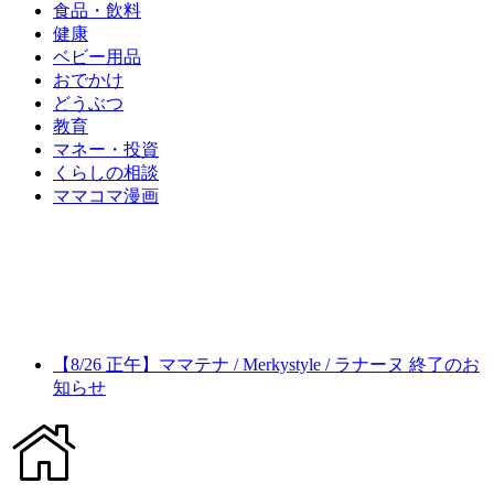
食品・飲料
健康
ベビー用品
おでかけ
どうぶつ
教育
マネー・投資
くらしの相談
ママコマ漫画
【8/26 正午】ママテナ / Merkystyle / ラナーヌ 終了のお
知らせ