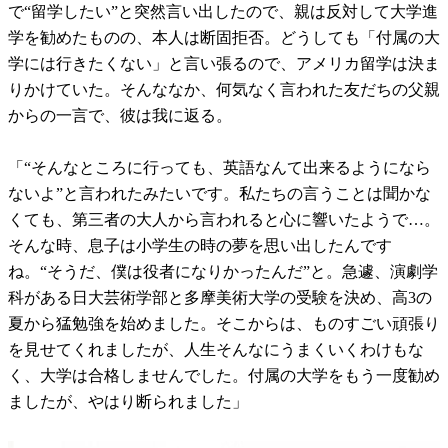
で“留学したい”と突然言い出したので、親は反対して大学進
学を勧めたものの、本人は断固拒否。どうしても「付属の大
学には行きたくない」と言い張るので、アメリカ留学は決ま
りかけていた。そんななか、何気なく言われた友だちの父親
からの一言で、彼は我に返る。
「“そんなところに行っても、英語なんて出来るようになら
ないよ”と言われたみたいです。私たちの言うことは聞かな
くても、第三者の大人から言われると心に響いたようで…。
そんな時、息子は小学生の時の夢を思い出したんです
ね。“そうだ、僕は役者になりかったんだ”と。急遽、演劇学
科がある日大芸術学部と多摩美術大学の受験を決め、高3の
夏から猛勉強を始めました。そこからは、ものすごい頑張り
を見せてくれましたが、人生そんなにうまくいくわけもな
く、大学は合格しませんでした。付属の大学をもう一度勧め
ましたが、やはり断られました」