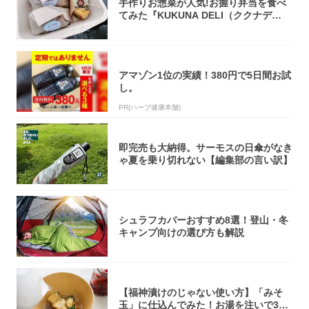
手作りお惣菜が人気!お握り弁当を食べ
てみた『KUKUNA DELI（ククナデ
リ）...
アマゾン1位の実績！380円で5日間お試
し。
PR(ハーブ健康本舗)
即完売も大納得。サーモスの日傘がなき
ゃ夏を乗り切れない【編集部の言い訳】
シュラフカバーおすすめ8選！登山・冬
キャンプ向けの選び方も解説
【福神漬けのじゃない使い方】「みそ
玉」に仕込んでみた！お湯を注いで30