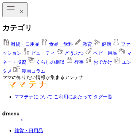
カテゴリ
雑貨・日用品
食品・飲料
教育
健康
ファ
ッション
ビューティ
どうぶつ
ベビー用品
マ
ネー・投資
くらしの相談
行事
おでかけ
エン
タメ
漫画コラム
ママの知りたい情報が集まるアンテナ
ママテナについて
ご利用にあたって
タグ一覧
>
雑貨・日用品