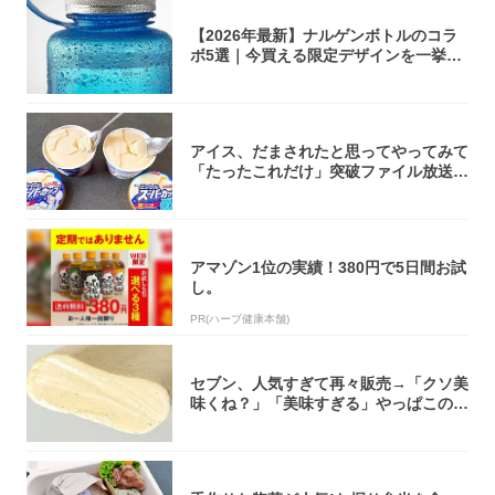
【2026年最新】ナルゲンボトルのコラ
ボ5選｜今買える限定デザインを一挙紹
介！
アイス、だまされたと思ってやってみて
「たったこれだけ」突破ファイル放送で
大注目！...
アマゾン1位の実績！380円で5日間お試
し。
PR(ハーブ健康本舗)
セブン、人気すぎて再々販売→「クソ美
味くね？」「美味すぎる」やっぱこのク
オリティ...