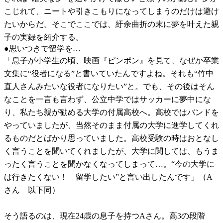
こじれて、ニートや引きこもりになってしまうのだけは避け
たいからだ。そこでここでは、紆余曲折の末に夢を叶えた親
子の実録を紹介する。
●思いつきで留学を…
「息子が小学生の頃、映画『ピンポン』を見て、なぜか卒業
文集に“役者になる”と書いていたんですよね。それも“竹中
直人さんみたいな役者になりたい”と。でも、その後はそん
なことを一言も言わず、公立中学ではサッカーに夢中にな
り、私たち親が勧める大学の付属高校へ。高校ではバンドを
やっていましたが、当然そのまま付属の大学に進学してくれ
るものだとばかり思っていました。高校受験の時はおとなし
く言うことを聞いてくれましたが、大学に関しては、もうま
ったく言うことを聞かなくなってしまって…。“今の大学に
は行きたくない！ 留学したい”と言い出したんです」（A
さん 以下同）
そう語るのは、現在24歳の息子を持つAさん。高3の段階