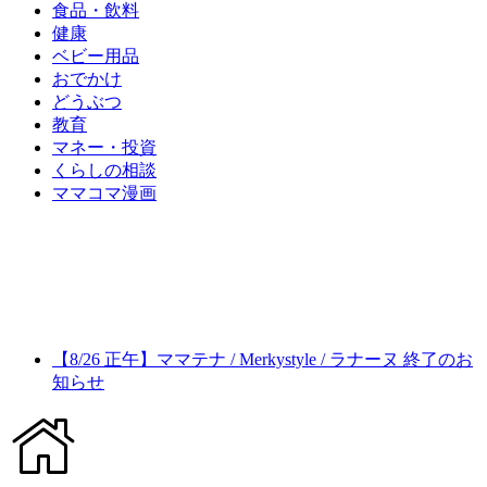
食品・飲料
健康
ベビー用品
おでかけ
どうぶつ
教育
マネー・投資
くらしの相談
ママコマ漫画
【8/26 正午】ママテナ / Merkystyle / ラナーヌ 終了のお
知らせ