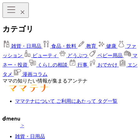
カテゴリ
雑貨・日用品
食品・飲料
教育
健康
ファ
ッション
ビューティ
どうぶつ
ベビー用品
マ
ネー・投資
くらしの相談
行事
おでかけ
エン
タメ
漫画コラム
ママの知りたい情報が集まるアンテナ
ママテナについて
ご利用にあたって
タグ一覧
>
雑貨・日用品