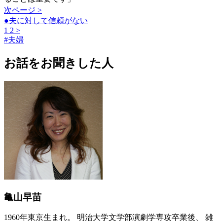
次ページ >
●夫に対して信頼がない
1
2
>
#
夫婦
お話をお聞きした人
亀山早苗
1960年東京生まれ。 明治大学文学部演劇学専攻卒業後、 雑