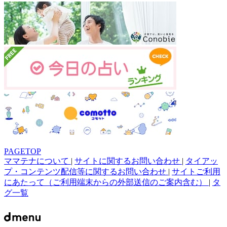
PAGETOP
ママテナについて
|
サイトに関するお問い合わせ
|
タイアッ
プ・コンテンツ配信等に関するお問い合わせ
|
サイトご利用
にあたって（ご利用端末からの外部送信のご案内含む）
|
タ
グ一覧