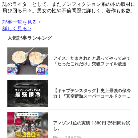
誌のライターとして、またノンフィクション系の本の取材に
飛び回る日々。男女の性や不倫問題に詳しく、著作も多数。
記事一覧を見る >
詳しく見る >
人気記事ランキング
アイス、だまされたと思ってやってみて
「たったこれだけ」突破ファイル放送で
大注目！...
【キャプテンスタッグ】史上最強の保冷
力！『真空断熱スーパーコールドクーラ
ーボック...
アマゾン1位の実績！380円で5日間お試
し。
PR(ハーブ健康本舗)