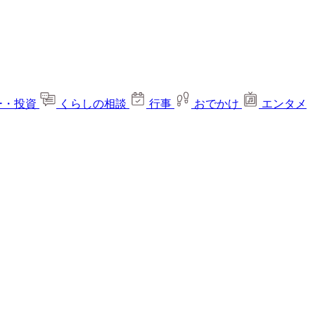
ー・投資
くらしの相談
行事
おでかけ
エンタメ