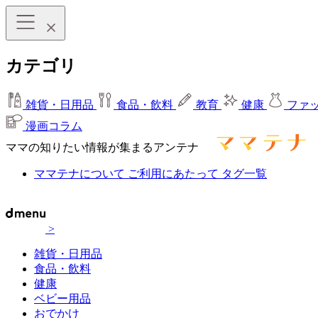
カテゴリ
雑貨・日用品
食品・飲料
教育
健康
ファ
漫画コラム
ママの知りたい情報が集まるアンテナ
ママテナについて
ご利用にあたって
タグ一覧
>
雑貨・日用品
食品・飲料
健康
ベビー用品
おでかけ