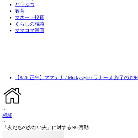
どうぶつ
教育
マネー・投資
くらしの相談
ママコマ漫画
【8/26 正午】ママテナ / Merkystyle / ラナーヌ 終了の
>
相談
>
「友だちの少ない夫」に対するNG言動