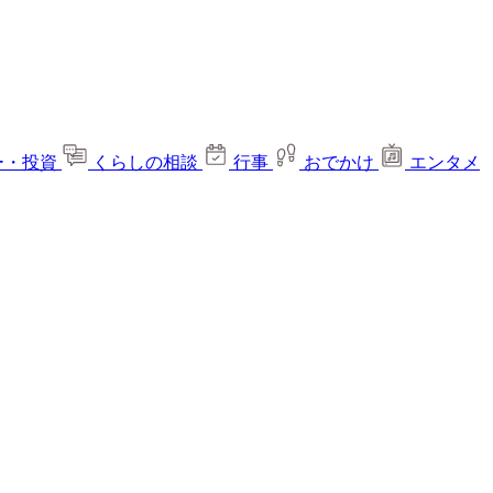
ー・投資
くらしの相談
行事
おでかけ
エンタメ