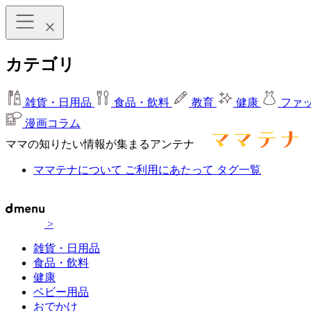
カテゴリ
雑貨・日用品
食品・飲料
教育
健康
ファ
漫画コラム
ママの知りたい情報が集まるアンテナ
ママテナについて
ご利用にあたって
タグ一覧
>
雑貨・日用品
食品・飲料
健康
ベビー用品
おでかけ