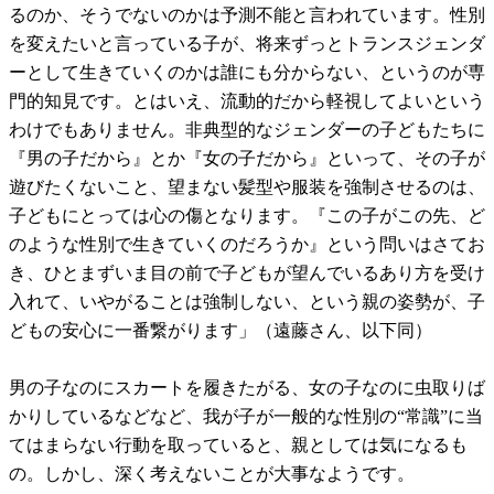
るのか、そうでないのかは予測不能と言われています。性別
を変えたいと言っている子が、将来ずっとトランスジェンダ
ーとして生きていくのかは誰にも分からない、というのが専
門的知見です。とはいえ、流動的だから軽視してよいという
わけでもありません。非典型的なジェンダーの子どもたちに
『男の子だから』とか『女の子だから』といって、その子が
遊びたくないこと、望まない髪型や服装を強制させるのは、
子どもにとっては心の傷となります。『この子がこの先、ど
のような性別で生きていくのだろうか』という問いはさてお
き、ひとまずいま目の前で子どもが望んでいるあり方を受け
入れて、いやがることは強制しない、という親の姿勢が、子
どもの安心に一番繋がります」（遠藤さん、以下同）
男の子なのにスカートを履きたがる、女の子なのに虫取りば
かりしているなどなど、我が子が一般的な性別の“常識”に当
てはまらない行動を取っていると、親としては気になるも
の。しかし、深く考えないことが大事なようです。