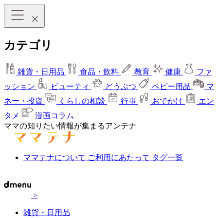
カテゴリ
雑貨・日用品
食品・飲料
教育
健康
ファ
ッション
ビューティ
どうぶつ
ベビー用品
マ
ネー・投資
くらしの相談
行事
おでかけ
エン
タメ
漫画コラム
ママの知りたい情報が集まるアンテナ
ママテナについて
ご利用にあたって
タグ一覧
>
雑貨・日用品