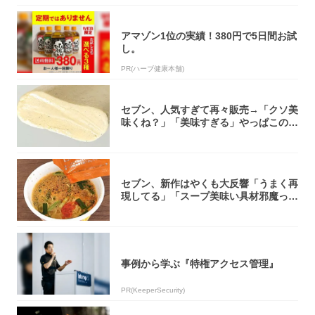
アマゾン1位の実績！380円で5日間お試
し。
PR(ハーブ健康本舗)
セブン、人気すぎて再々販売→「クソ美
味くね？」「美味すぎる」やっぱこのク
オリティ...
セブン、新作はやくも大反響「うまく再
現してる」「スープ美味い具材邪魔って
くらい美...
事例から学ぶ『特権アクセス管理』
PR(KeeperSecurity)