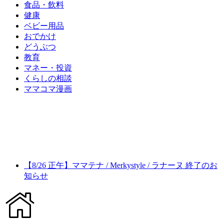
食品・飲料
健康
ベビー用品
おでかけ
どうぶつ
教育
マネー・投資
くらしの相談
ママコマ漫画
【8/26 正午】ママテナ / Merkystyle / ラナーヌ 終了のお
知らせ