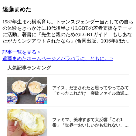
遠藤まめた
1987年生まれ横浜育ち。トランスジェンダー当としての自ら
の体験をきっかけに10代後半よりLGBTの若者支援をテーマ
に活動。著書に『先生と親のためのLGBTガイド もしあな
たがカミングアウトされたなら』(合同出版、2016年)ほか。
記事一覧を見る >
遠藤まめたホームページ／バラバラに、ともに。 >
人気記事ランキング
アイス、だまされたと思ってやってみて
「たったこれだけ」突破ファイル放送で
大注目！...
ファミマ、美味すぎて大反響「これ1
番」「世界一おいしいかも知れない」
「飲めそう」