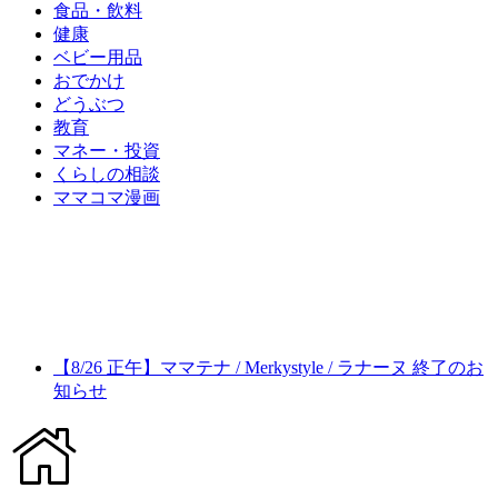
食品・飲料
健康
ベビー用品
おでかけ
どうぶつ
教育
マネー・投資
くらしの相談
ママコマ漫画
【8/26 正午】ママテナ / Merkystyle / ラナーヌ 終了のお
知らせ