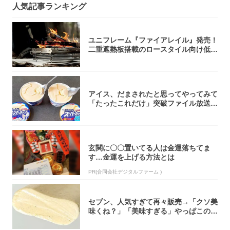
人気記事ランキング
ユニフレーム『ファイアレイル』発売！
二重遮熱板搭載のロースタイル向け低型
焚き火台
アイス、だまされたと思ってやってみて
「たったこれだけ」突破ファイル放送で
大注目！...
玄関に〇〇置いてる人は金運落ちてま
す…金運を上げる方法とは
PR(合同会社デジタルファーム )
セブン、人気すぎて再々販売→「クソ美
味くね？」「美味すぎる」やっぱこのク
オリティ...