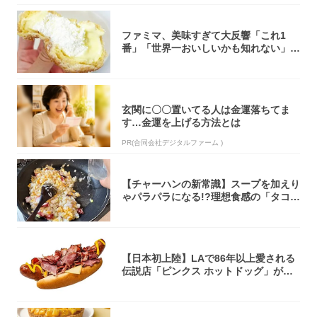
ファミマ、美味すぎて大反響「これ1
番」「世界一おいしいかも知れない」
「飲めそう」
玄関に〇〇置いてる人は金運落ちてま
す…金運を上げる方法とは
PR(合同会社デジタルファーム )
【チャーハンの新常識】スープを加えり
ゃパラパラになる!?理想食感の「タコチ
ャーハ...
【日本初上陸】LAで86年以上愛される
伝説店「ピンクス ホットドッグ」が年
内に東...