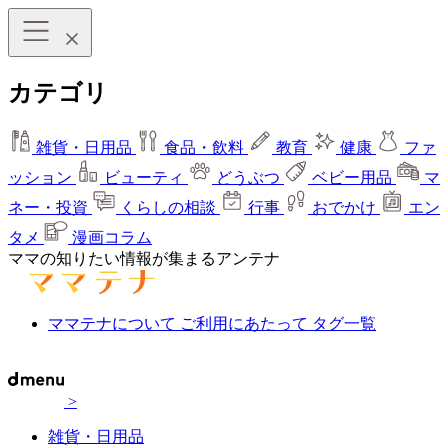
カテゴリ
雑貨・日用品
食品・飲料
教育
健康
ファ
ッション
ビューティ
どうぶつ
ベビー用品
マ
ネー・投資
くらしの相談
行事
おでかけ
エン
タメ
漫画コラム
ママの知りたい情報が集まるアンテナ
ママテナについて
ご利用にあたって
タグ一覧
>
雑貨・日用品