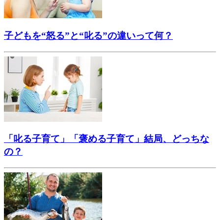
子どもを“怒る”と“叱る”の違いって何？
「叱る子育て」「褒める子育て」結局、どっちな
の？