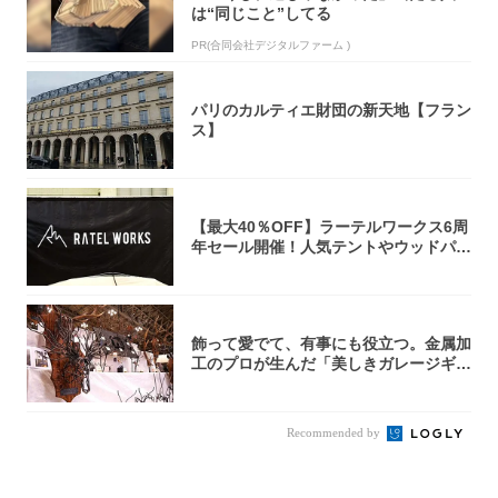
は“同じこと”してる
PR(合同会社デジタルファーム )
パリのカルティエ財団の新天地【フラン
ス】
【最大40％OFF】ラーテルワークス6周
年セール開催！人気テントやウッドパネ
ルテ...
飾って愛でて、有事にも役立つ。金属加
工のプロが生んだ「美しきガレージギ
ア」3選
Recommended by