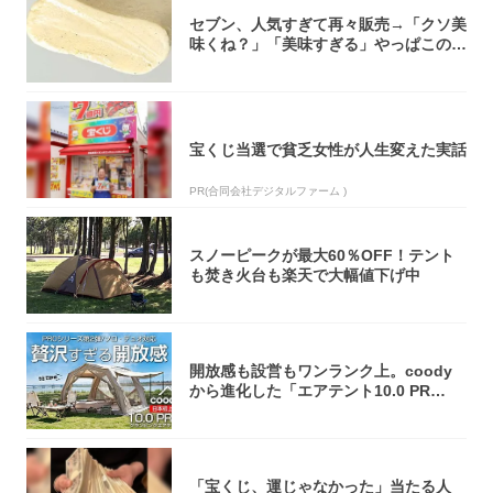
セブン、人気すぎて再々販売→「クソ美
味くね？」「美味すぎる」やっぱこのク
オリティ...
宝くじ当選で貧乏女性が人生変えた実話
PR(合同会社デジタルファーム )
スノーピークが最大60％OFF！テント
も焚き火台も楽天で大幅値下げ中
開放感も設営もワンランク上。coody
から進化した「エアテント10.0 PR
O」...
「宝くじ、運じゃなかった」当たる人