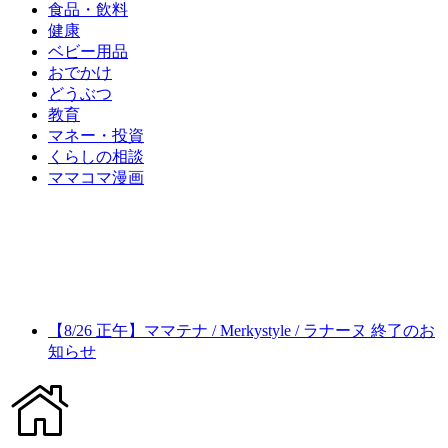
食品・飲料
健康
ベビー用品
おでかけ
どうぶつ
教育
マネー・投資
くらしの相談
ママコマ漫画
【8/26 正午】ママテナ / Merkystyle / ラナーヌ 終了のお
知らせ