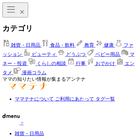
カテゴリ
雑貨・日用品
食品・飲料
教育
健康
ファ
ッション
ビューティ
どうぶつ
ベビー用品
マ
ネー・投資
くらしの相談
行事
おでかけ
エン
タメ
漫画コラム
ママの知りたい情報が集まるアンテナ
ママテナについて
ご利用にあたって
タグ一覧
>
雑貨・日用品