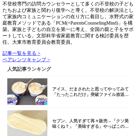
不登校専門の訪問カウンセラーとして多くの不登校の子ども
たちおよび家族と関わり復学へと導く。不登校の解決法とし
て家族内コミュニケーションの在り方に着目し、水野式の家
庭教育メソッドである「PCM(=ParentsCounselingMind)」を構
築。家族と子どもの自立を第一に考え、全国の親と子をサポ
ートしている。文部科学省家庭教育に関する検討委員を歴
任。大東市教育委員会教育委員。
記事一覧を見る >
ペアレンツキャンプ >
人気記事ランキング
アイス、だまされたと思ってやってみて
「たったこれだけ」突破ファイル放送で
大注目！...
セブン、人気すぎて再々販売→「クソ美
味くね？」「美味すぎる」やっぱこのク
オリティ...