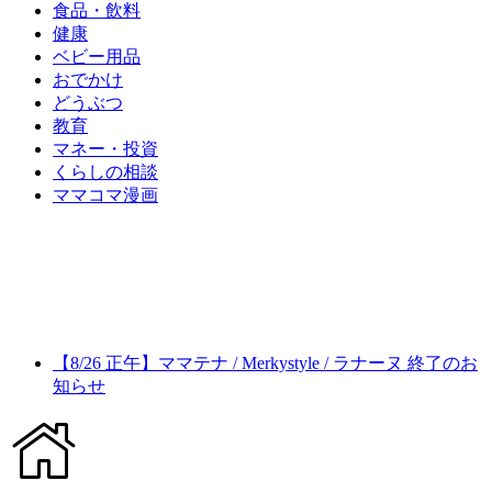
食品・飲料
健康
ベビー用品
おでかけ
どうぶつ
教育
マネー・投資
くらしの相談
ママコマ漫画
【8/26 正午】ママテナ / Merkystyle / ラナーヌ 終了のお
知らせ