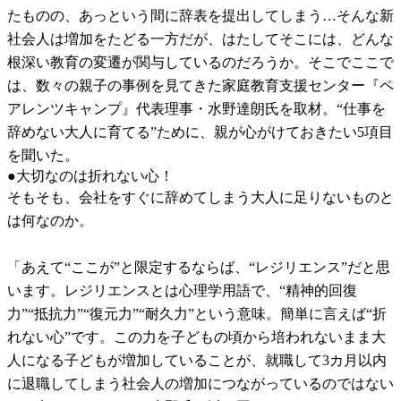
たものの、あっという間に辞表を提出してしまう…そんな新
社会人は増加をたどる一方だが、はたしてそこには、どんな
根深い教育の変遷が関与しているのだろうか。そこでここで
は、数々の親子の事例を見てきた家庭教育支援センター『ペ
アレンツキャンプ』代表理事・水野達朗氏を取材。“仕事を
辞めない大人に育てる”ために、親が心がけておきたい5項目
を聞いた。
●大切なのは折れない心！
そもそも、会社をすぐに辞めてしまう大人に足りないものと
は何なのか。
「あえて“ここが”と限定するならば、“レジリエンス”だと思
います。レジリエンスとは心理学用語で、“精神的回復
力”“抵抗力”“復元力”“耐久力”という意味。簡単に言えば“折
れない心”です。この力を子どもの頃から培われないまま大
人になる子どもが増加していることが、就職して3カ月以内
に退職してしまう社会人の増加につながっているのではない