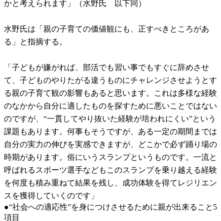
かと考えられます」（水野氏 以下同）
水野氏は「親の子育ての価値観にも、正すべきところがあ
る」と指摘する。
「子どもが嫌がれば、部活でも習い事でもすぐに辞めさせ
て、子どものやりたがる違うものにチャレンジさせようとす
る親の子育て観の影響もあると思います。これは多様な経験
のなかから自分に適したものを探すために悪いことではない
のですが、“一貫してやり抜いた経験が培われにくい”という
課題もあります。何事もそうですが、ある一定の期間までは
自分の実力の伸びを実感できますが、どこかで必ず踊り場の
時期があります。俗にいうスランプというものです。一流と
呼ばれるスポーツ選手などもこのスランプを乗り越える経験
を何度も積み重ねて結果を残し、成功体験を得てレジリエン
スを獲得していくのです」
●“社会への適応性”を身につけさせるために親が出来ること5
項目