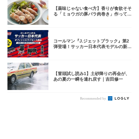
【薬味じゃない食べ方】香りが食欲そそ
る「ミョウガの豚バラ肉巻き」作ってみ
た！辛み...
コールマン『J.ジェットブラック』第2
弾登場！サッカー日本代表モデルの新作
5アイ...
【冒頭試し読み1】土砂降りの再会が、
あの夏の一瞬を連れ戻す｜吉田修一
Recommended by