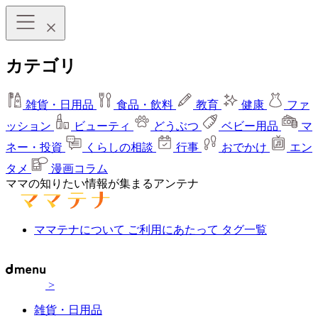
カテゴリ
雑貨・日用品
食品・飲料
教育
健康
ファ
ッション
ビューティ
どうぶつ
ベビー用品
マ
ネー・投資
くらしの相談
行事
おでかけ
エン
タメ
漫画コラム
ママの知りたい情報が集まるアンテナ
ママテナについて
ご利用にあたって
タグ一覧
>
雑貨・日用品