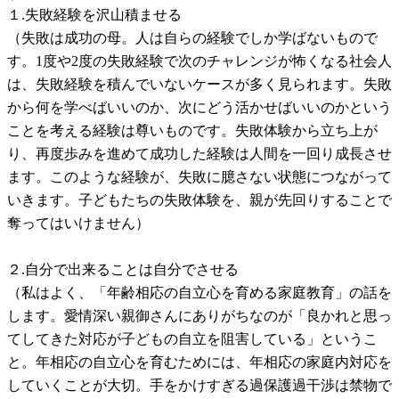
１.失敗経験を沢山積ませる
（失敗は成功の母。人は自らの経験でしか学ばないもので
す。1度や2度の失敗経験で次のチャレンジが怖くなる社会人
は、失敗経験を積んでいないケースが多く見られます。失敗
から何を学べばいいのか、次にどう活かせばいいのかという
ことを考える経験は尊いものです。失敗体験から立ち上が
り、再度歩みを進めて成功した経験は人間を一回り成長させ
ます。このような経験が、失敗に臆さない状態につながって
いきます。子どもたちの失敗体験を、親が先回りすることで
奪ってはいけません）
２.自分で出来ることは自分でさせる
（私はよく、「年齢相応の自立心を育める家庭教育」の話を
します。愛情深い親御さんにありがちなのが「良かれと思っ
てしてきた対応が子どもの自立を阻害している」というこ
と。年相応の自立心を育むためには、年相応の家庭内対応を
していくことが大切。手をかけすぎる過保護過干渉は禁物で