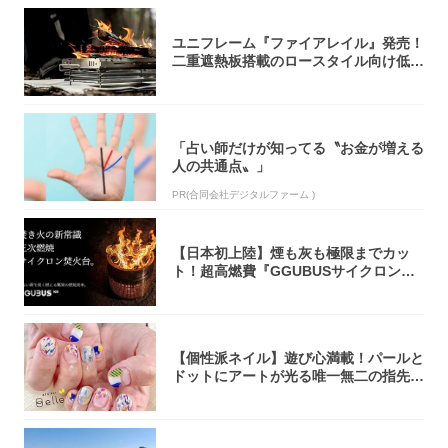
ユニフレーム『ファイアレイル』発売！
二重遮熱板搭載のロースタイル向け低型
焚き火台
「占い師だけが知ってる〝お金が増える
人の共通点〟」
PR(合同会社デジタルファーム )
【日本初上陸】煙も灰も極限までカッ
ト！超高燃費『GGUBUSサイクロン焚
火台』が...
【個性派ネイル】遊び心満載！パールと
ドットにアートが光る唯一無二の指先が
完成！