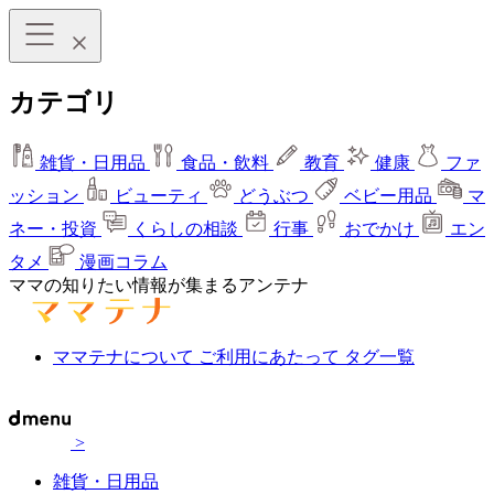
カテゴリ
雑貨・日用品
食品・飲料
教育
健康
ファ
ッション
ビューティ
どうぶつ
ベビー用品
マ
ネー・投資
くらしの相談
行事
おでかけ
エン
タメ
漫画コラム
ママの知りたい情報が集まるアンテナ
ママテナについて
ご利用にあたって
タグ一覧
>
雑貨・日用品