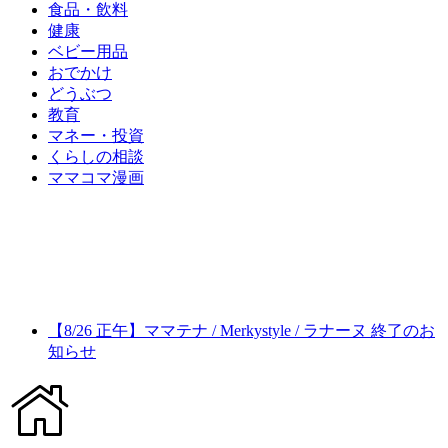
食品・飲料
健康
ベビー用品
おでかけ
どうぶつ
教育
マネー・投資
くらしの相談
ママコマ漫画
【8/26 正午】ママテナ / Merkystyle / ラナーヌ 終了のお
知らせ