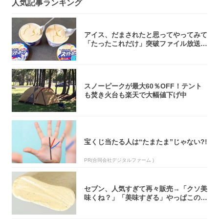
人気記事ランキング
アイス、だまされたと思ってやってみて
「たったこれだけ」突破ファイル放送で
大注目！...
スノーピークが最大60％OFF！テント
も焚き火台も楽天で大幅値下げ中
宝くじ当たる人は“たまたま”じゃない?!
PR(合同会社デジタルファーム )
セブン、人気すぎて再々販売→「クソ美
味くね？」「美味すぎる」やっぱこのク
オリティ...