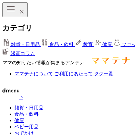
カテゴリ
雑貨・日用品
食品・飲料
教育
健康
ファ
漫画コラム
ママの知りたい情報が集まるアンテナ
ママテナについて
ご利用にあたって
タグ一覧
>
雑貨・日用品
食品・飲料
健康
ベビー用品
おでかけ