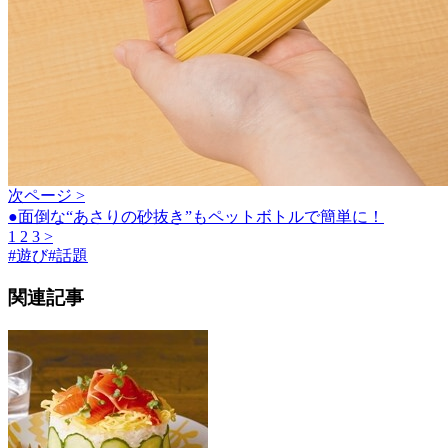
次ページ >
●面倒な“あさりの砂抜き”もペットボトルで簡単に！
1
2
3
>
#
遊び
#
話題
関連記事