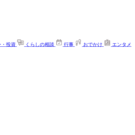
ー・投資
くらしの相談
行事
おでかけ
エンタメ