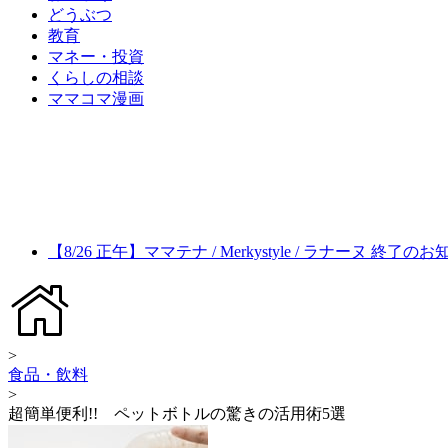
どうぶつ
教育
マネー・投資
くらしの相談
ママコマ漫画
【8/26 正午】ママテナ / Merkystyle / ラナーヌ 終了の
>
食品・飲料
>
超簡単便利!! ペットボトルの驚きの活用術5選