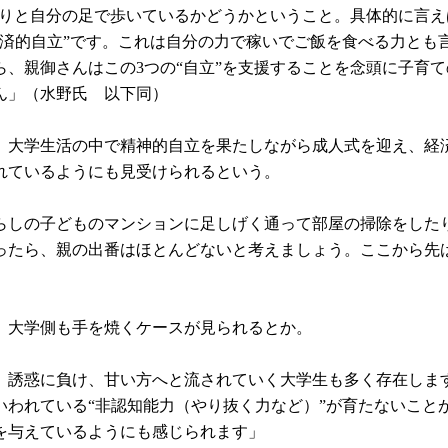
かりと自分の足で歩いているかどうかということ。具体的に言
経済的自立”です。これは自分の力で稼いでご飯を食べる力とも
、親御さんはこの3つの“自立”を支援することを念頭に子育
ん」（水野氏 以下同）
、大学生活の中で精神的自立を果たしながら成人式を迎え、経
れているようにも見受けられるという。
らしの子どものマンションに足しげく通って部屋の掃除をした
ったら、親の出番はほとんどないと考えましょう。ここから先
、大学側も手を焼くケースが見られるとか。
、誘惑に負け、甘い方へと流されていく大学生も多く存在します
われている“非認知能力（やり抜く力など）”が育たないことが
を与えているようにも感じられます」