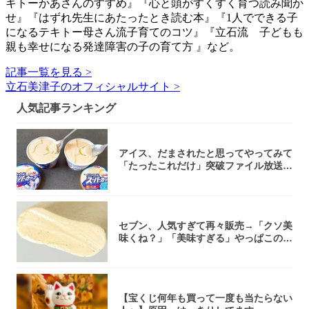
キトーかあさんのすすめ』『心と頭がすくすく育つ読み聞か
せ』『はずれ先生にあたったとき読む本』『1人でできる子
になるテキトー母さん流子育てのコツ』『立石流 子どもも
親も幸せになる発達障害の子の育て方 』など。
記事一覧を見る >
立石美津子のオフィシャルサイト >
人気記事ランキング
アイス、だまされたと思ってやってみて
「たったこれだけ」突破ファイル放送で
大注目！...
セブン、人気すぎて再々販売→「クソ美
味くね？」「美味すぎる」やっぱこのク
オリティ...
【宝くじ何年も買って一度も当たらない