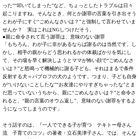
った”“叩いてしまった”など、ちょっとしたトラブルは日々
起こりますね。そんなとき、何とか謝罪の言葉を引き出そう
とわが子にすぐ“ごめんなさいは？”と強制して言わせていま
せんか？ 実はこれはNGしつけだそう。
●親に命令されて言う謝罪は、意味のない謝罪
「もちろん、わが子に非があるならば謝るのは当然です。し
かし、相手の親からどう思われるかの体裁ばかりを気にし
て、その場を早く解決しようとママが怖い顔で“ごめんなさ
いは？”と怒鳴って機械的に謝る子ども。それはまるで条件
反射する犬＝パブロフの犬のようです。つまり、子ども自身
が“いけないことしたな”“お友達にやりすぎちゃったな”とま
だ思っていないうちから、親に“ごめんなさいは？”と命令さ
れると、“親の言葉のオウム返し”、意味のない謝罪をするよ
うになってしまうのです」
そう話すのは、『一人でできる子が育つ テキトー母さん
流 子育てのコツ』の著者・立石美津子さん。では、そんな