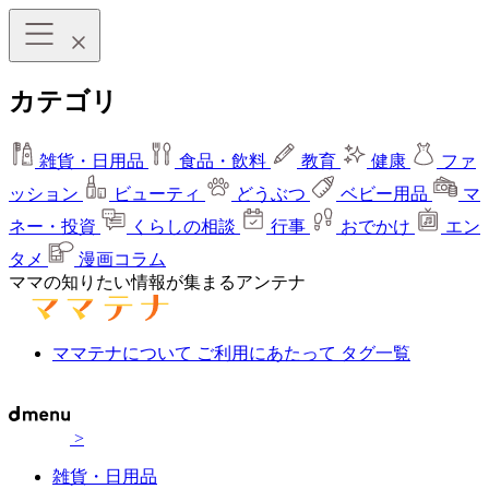
カテゴリ
雑貨・日用品
食品・飲料
教育
健康
ファ
ッション
ビューティ
どうぶつ
ベビー用品
マ
ネー・投資
くらしの相談
行事
おでかけ
エン
タメ
漫画コラム
ママの知りたい情報が集まるアンテナ
ママテナについて
ご利用にあたって
タグ一覧
>
雑貨・日用品