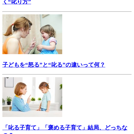
く“叱り方”
子どもを“怒る”と“叱る”の違いって何？
「叱る子育て」「褒める子育て」結局、どっちな