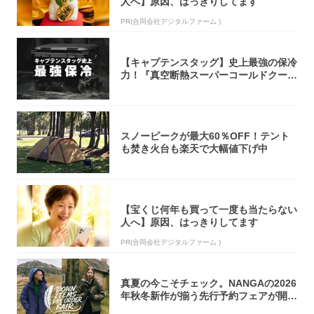
人へ】原因、はっきりしてます
PR(合同会社デジタルファーム )
【キャプテンスタッグ】史上最強の保冷
力！『真空断熱スーパーコールドクーラ
ーボック...
スノーピークが最大60％OFF！テント
も焚き火台も楽天で大幅値下げ中
【宝くじ何年も買って一度も当たらない
人へ】原因、はっきりしてます
PR(合同会社デジタルファーム )
真夏の今こそチェック。NANGAの2026
年秋冬新作が揃う先行予約フェアが開催
中...