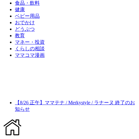
食品・飲料
健康
ベビー用品
おでかけ
どうぶつ
教育
マネー・投資
くらしの相談
ママコマ漫画
【8/26 正午】ママテナ / Merkystyle / ラナーヌ 終了のお
知らせ