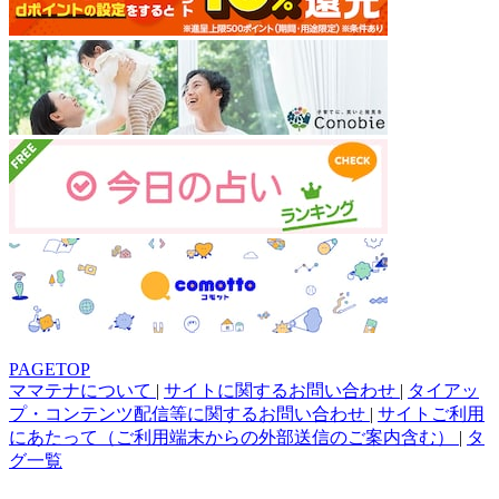
PAGETOP
ママテナについて
|
サイトに関するお問い合わせ
|
タイアッ
プ・コンテンツ配信等に関するお問い合わせ
|
サイトご利用
にあたって（ご利用端末からの外部送信のご案内含む）
|
タ
グ一覧