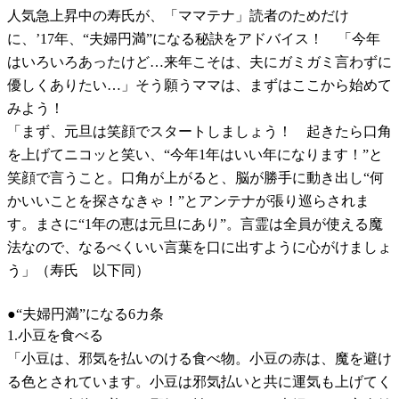
人気急上昇中の寿氏が、「ママテナ」読者のためだけ
に、’17年、“夫婦円満”になる秘訣をアドバイス！ 「今年
はいろいろあったけど…来年こそは、夫にガミガミ言わずに
優しくありたい…」そう願うママは、まずはここから始めて
みよう！
「まず、元旦は笑顔でスタートしましょう！ 起きたら口角
を上げてニコッと笑い、“今年1年はいい年になります！”と
笑顔で言うこと。口角が上がると、脳が勝手に動き出し“何
かいいことを探さなきゃ！”とアンテナが張り巡らされま
す。まさに“1年の恵は元旦にあり”。言霊は全員が使える魔
法なので、なるべくいい言葉を口に出すように心がけましょ
う」（寿氏 以下同）
●“夫婦円満”になる6カ条
1.小豆を食べる
「小豆は、邪気を払いのける食べ物。小豆の赤は、魔を避け
る色とされています。小豆は邪気払いと共に運気も上げてく