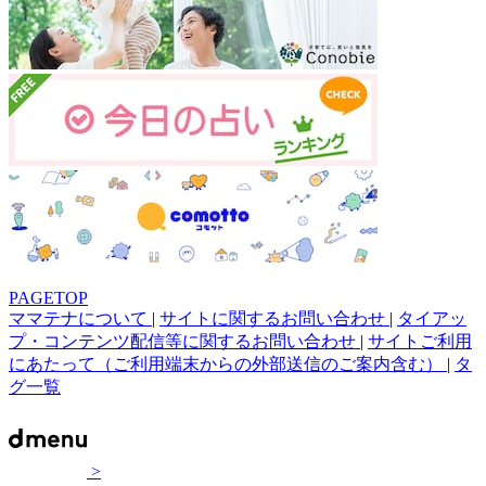
PAGETOP
ママテナについて
|
サイトに関するお問い合わせ
|
タイアッ
プ・コンテンツ配信等に関するお問い合わせ
|
サイトご利用
にあたって（ご利用端末からの外部送信のご案内含む）
|
タ
グ一覧
>