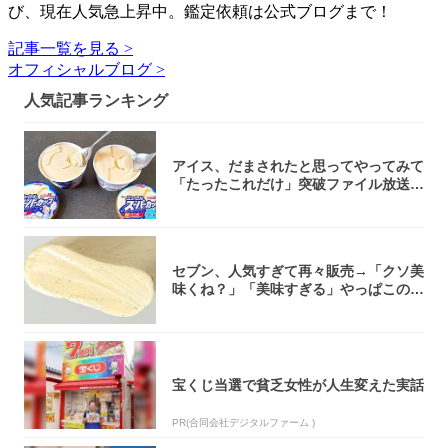
び、現在人気急上昇中。鑑定依頼は公式ブログまで！
記事一覧を見る >
オフィシャルブログ >
人気記事ランキング
アイス、だまされたと思ってやってみて
「たったこれだけ」突破ファイル放送で
大注目！...
セブン、人気すぎて再々販売→「クソ美
味くね？」「美味すぎる」やっぱこのク
オリティ...
宝くじ当選で貧乏女性が人生変えた実話
PR(合同会社デジタルファーム )