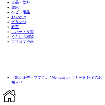
食品・飲料
健康
ベビー用品
おでかけ
どうぶつ
教育
マネー・投資
くらしの相談
ママコマ漫画
【8/26 正午】ママテナ / Merkystyle / ラナーヌ 終了のお
知らせ