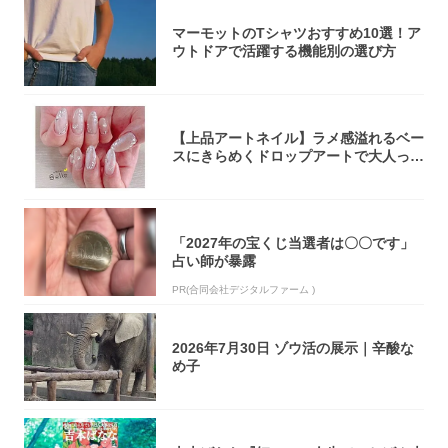
マーモットのTシャツおすすめ10選！ア
ウトドアで活躍する機能別の選び方
【上品アートネイル】ラメ感溢れるベー
スにきらめくドロップアートで大人っぽ
く！
「2027年の宝くじ当選者は〇〇です」
占い師が暴露
PR(合同会社デジタルファーム )
2026年7月30日 ゾウ活の展示｜辛酸な
め子