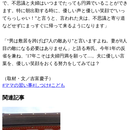
で、不思議と夫婦はいつまでたっても円満でいることができ
ます。特に朝出勤する時に、優しい声と優しい笑顔で“いっ
てらっしゃい！”と言うと、言われた夫は、不思議と寄り道
などせずにまっすぐに帰って来るようになります」
「“男は敷居を跨げば7人の敵あり”と言いますよね。妻が8人
目の敵になる必要はありません」と語る寿氏。今年1年の反
省を兼ね、’17年こそは夫婦円満を願って…。夫に優しい言
葉を、優しい笑顔をおくる努力をしてみては？
（取材・文／吉富慶子）
#
ママの習い事
#
しつけ
#
こども
関連記事