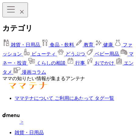
カテゴリ
雑貨・日用品
食品・飲料
教育
健康
ファ
ッション
ビューティ
どうぶつ
ベビー用品
マ
ネー・投資
くらしの相談
行事
おでかけ
エン
タメ
漫画コラム
ママの知りたい情報が集まるアンテナ
ママテナについて
ご利用にあたって
タグ一覧
>
雑貨・日用品