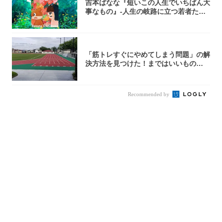
吉本ばなな『短いこの人生でいちばん大
事なもの』-人生の岐路に立つ若者たち
を通して...
「筋トレすぐにやめてしまう問題」の解
決方法を見つけた！まではいいもの
の……｜宮田...
Recommended by