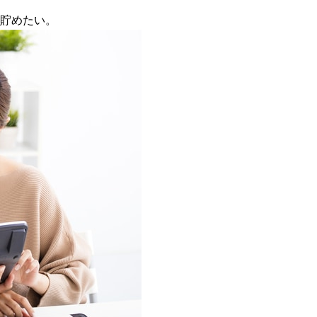
。
を貯めたい。