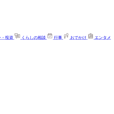
ー・投資
くらしの相談
行事
おでかけ
エンタメ