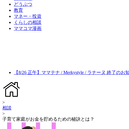
どうぶつ
教育
マネー・投資
くらしの相談
ママコマ漫画
【8/26 正午】ママテナ / Merkystyle / ラナーヌ 終了の
>
相談
>
子育て家庭がお金を貯めるための秘訣とは？