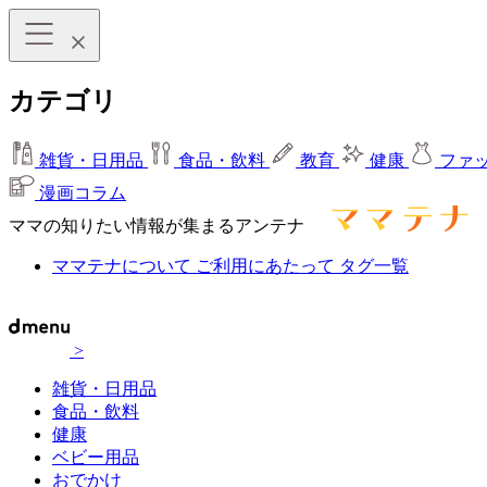
カテゴリ
雑貨・日用品
食品・飲料
教育
健康
ファ
漫画コラム
ママの知りたい情報が集まるアンテナ
ママテナについて
ご利用にあたって
タグ一覧
>
雑貨・日用品
食品・飲料
健康
ベビー用品
おでかけ