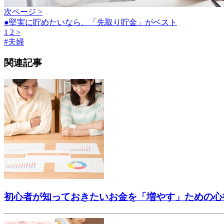
次ページ >
●堅実に貯めたいなら、「先取り貯金」がベスト
1
2
>
#
夫婦
関連記事
初心者が知っておきたいお金を「増やす」ための心