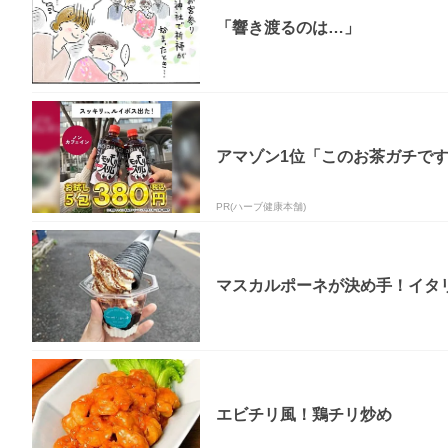
「響き渡るのは…」
アマゾン1位「このお茶ガチで
PR(ハーブ健康本舗)
マスカルポーネが決め手！イタリ
エビチリ風！鶏チリ炒め