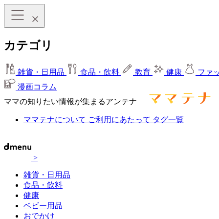
カテゴリ
雑貨・日用品
食品・飲料
教育
健康
ファ
漫画コラム
ママの知りたい情報が集まるアンテナ
ママテナについて
ご利用にあたって
タグ一覧
>
雑貨・日用品
食品・飲料
健康
ベビー用品
おでかけ