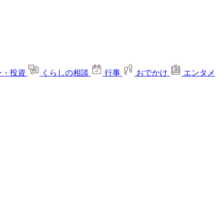
ー・投資
くらしの相談
行事
おでかけ
エンタメ