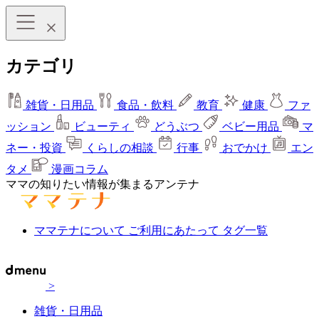
カテゴリ
雑貨・日用品
食品・飲料
教育
健康
ファ
ッション
ビューティ
どうぶつ
ベビー用品
マ
ネー・投資
くらしの相談
行事
おでかけ
エン
タメ
漫画コラム
ママの知りたい情報が集まるアンテナ
ママテナについて
ご利用にあたって
タグ一覧
>
雑貨・日用品