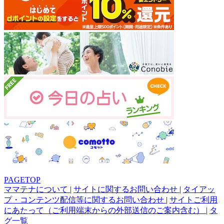
PAGETOP
ママテナについて
|
サイトに関するお問い合わせ
|
タイアッ
プ・コンテンツ配信等に関するお問い合わせ
|
サイトご利用
にあたって（ご利用端末からの外部送信のご案内含む）
|
タ
グ一覧