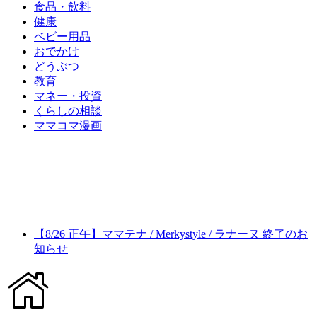
食品・飲料
健康
ベビー用品
おでかけ
どうぶつ
教育
マネー・投資
くらしの相談
ママコマ漫画
【8/26 正午】ママテナ / Merkystyle / ラナーヌ 終了のお
知らせ