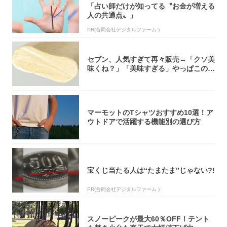
「占い師だけが知ってる〝お金が増える
人の共通点〟」
PR(合同会社デジタルファーム )
セブン、人気すぎて再々販売→「クソ美
味くね？」「美味すぎる」やっぱこのク
オリティ...
マーモットのTシャツおすすめ10選！ア
ウトドアで活躍する機能別の選び方
宝くじ当たる人は“たまたま”じゃない?!
PR(合同会社デジタルファーム )
スノーピークが最大60％OFF！テント