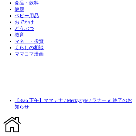
食品・飲料
健康
ベビー用品
おでかけ
どうぶつ
教育
マネー・投資
くらしの相談
ママコマ漫画
【8/26 正午】ママテナ / Merkystyle / ラナーヌ 終了のお
知らせ