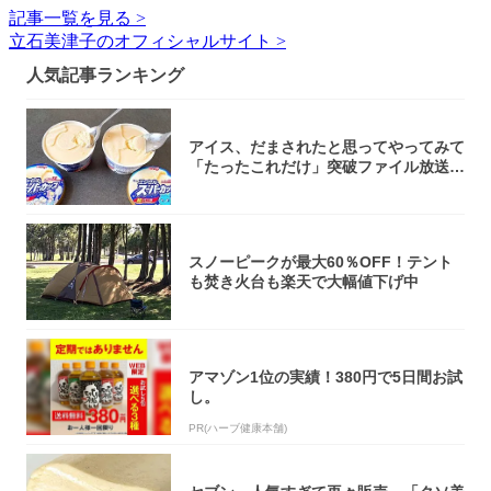
記事一覧を見る >
立石美津子のオフィシャルサイト >
人気記事ランキング
アイス、だまされたと思ってやってみて
「たったこれだけ」突破ファイル放送で
大注目！...
スノーピークが最大60％OFF！テント
も焚き火台も楽天で大幅値下げ中
アマゾン1位の実績！380円で5日間お試
し。
PR(ハーブ健康本舗)