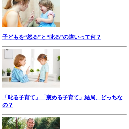
子どもを“怒る”と“叱る”の違いって何？
「叱る子育て」「褒める子育て」結局、どっちな
の？