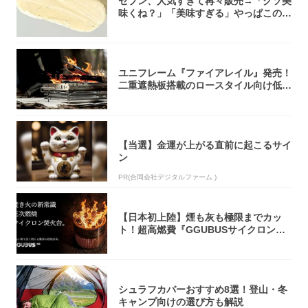
セブン、人気すぎて再々販売→「クソ美
味くね？」「美味すぎる」やっぱこのク
オリティ...
ユニフレーム『ファイアレイル』発売！
二重遮熱板搭載のロースタイル向け低型
焚き火台
【当選】金運が上がる直前に起こるサイ
ン
PR(合同会社デジタルファーム )
【日本初上陸】煙も灰も極限までカッ
ト！超高燃費『GGUBUSサイクロン焚
火台』が...
シュラフカバーおすすめ8選！登山・冬
キャンプ向けの選び方も解説