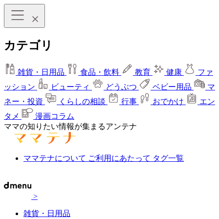
カテゴリ
雑貨・日用品
食品・飲料
教育
健康
ファ
ッション
ビューティ
どうぶつ
ベビー用品
マ
ネー・投資
くらしの相談
行事
おでかけ
エン
タメ
漫画コラム
ママの知りたい情報が集まるアンテナ
ママテナについて
ご利用にあたって
タグ一覧
>
雑貨・日用品