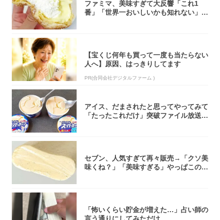
ファミマ、美味すぎて大反響「これ1
番」「世界一おいしいかも知れない」
「飲めそう」
【宝くじ何年も買って一度も当たらない
人へ】原因、はっきりしてます
PR(合同会社デジタルファーム )
アイス、だまされたと思ってやってみて
「たったこれだけ」突破ファイル放送で
大注目！...
セブン、人気すぎて再々販売→「クソ美
味くね？」「美味すぎる」やっぱこのク
オリティ...
「怖いくらい貯金が増えた…」占い師の
言う通りにしてみただけ