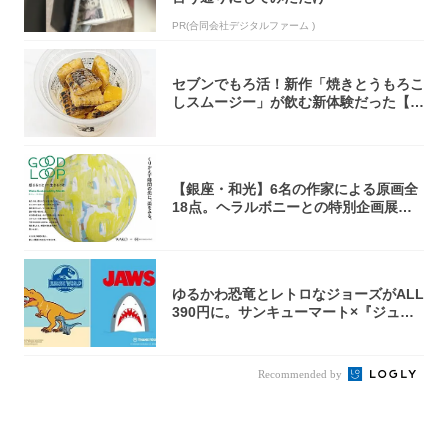
PR(合同会社デジタルファーム )
セブンでもろ活！新作「焼きとうもろこ
しスムージー」が飲む新体験だった【東
京の一部...
【銀座・和光】6名の作家による原画全
18点。ヘラルボニーとの特別企画展「G
OOD...
ゆるかわ恐竜とレトロなジョーズがALL
390円に。サンキューマート×『ジュラ
シッ...
Recommended by