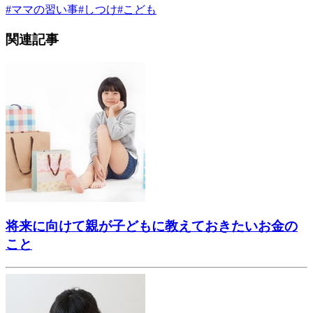
#
ママの習い事
#
しつけ
#
こども
関連記事
将来に向けて親が子どもに教えておきたいお金の
こと