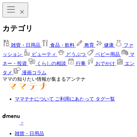
カテゴリ
雑貨・日用品
食品・飲料
教育
健康
ファ
ッション
ビューティ
どうぶつ
ベビー用品
マ
ネー・投資
くらしの相談
行事
おでかけ
エン
タメ
漫画コラム
ママの知りたい情報が集まるアンテナ
ママテナについて
ご利用にあたって
タグ一覧
>
雑貨・日用品