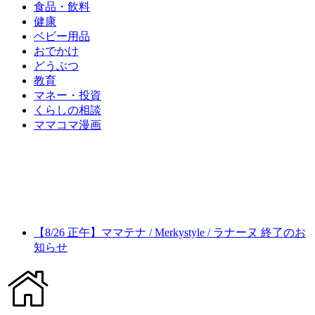
食品・飲料
健康
ベビー用品
おでかけ
どうぶつ
教育
マネー・投資
くらしの相談
ママコマ漫画
【8/26 正午】ママテナ / Merkystyle / ラナーヌ 終了のお
知らせ