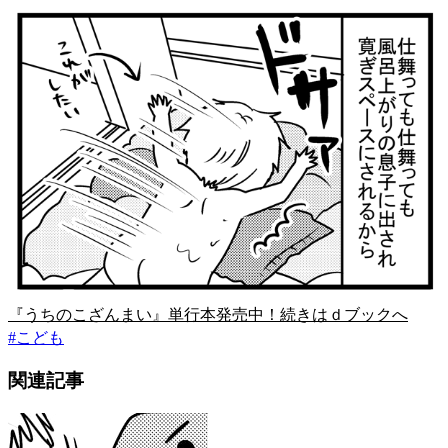
『うちのこざんまい』単行本発売中！続きはｄブックへ
#
こども
関連記事