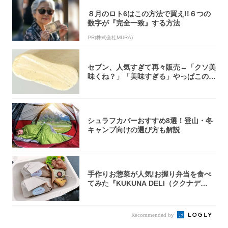
８月のロト6はこの方法で買え!!６つの
数字が『完全一致』する方法
PR(株式会社MURA)
セブン、人気すぎて再々販売→「クソ美
味くね？」「美味すぎる」やっぱこのク
オリティ...
シュラフカバーおすすめ8選！登山・冬
キャンプ向けの選び方も解説
手作りお惣菜が人気!お握り弁当を食べ
てみた『KUKUNA DELI（ククナデ
リ）...
Recommended by