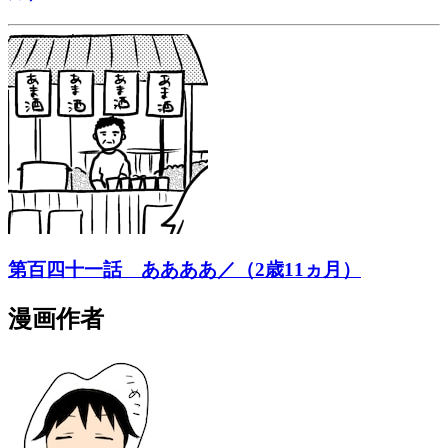
第百四十一話 ああああ／（2歳11ヵ月）
漫画作者