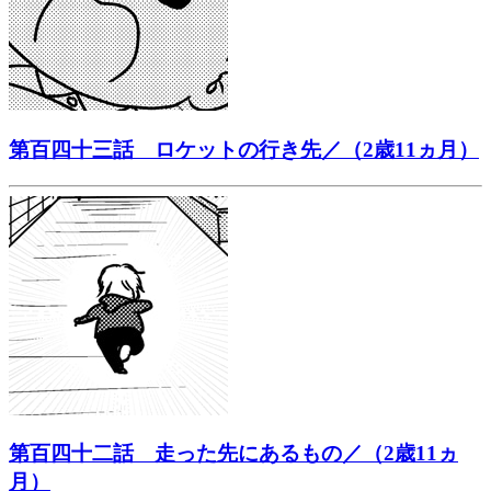
第百四十三話 ロケットの行き先／（2歳11ヵ月）
第百四十二話 走った先にあるもの／（2歳11ヵ
月）