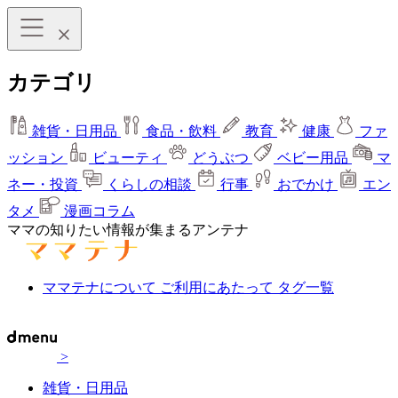
カテゴリ
雑貨・日用品
食品・飲料
教育
健康
ファ
ッション
ビューティ
どうぶつ
ベビー用品
マ
ネー・投資
くらしの相談
行事
おでかけ
エン
タメ
漫画コラム
ママの知りたい情報が集まるアンテナ
ママテナについて
ご利用にあたって
タグ一覧
>
雑貨・日用品