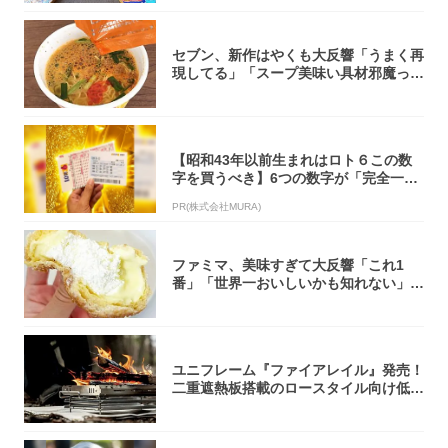
セブン、新作はやくも大反響「うまく再
現してる」「スープ美味い具材邪魔って
くらい美...
【昭和43年以前生まれはロト６この数
字を買うべき】6つの数字が「完全一
致」する方...
PR(株式会社MURA)
ファミマ、美味すぎて大反響「これ1
番」「世界一おいしいかも知れない」
「飲めそう」
ユニフレーム『ファイアレイル』発売！
二重遮熱板搭載のロースタイル向け低型
焚き火台