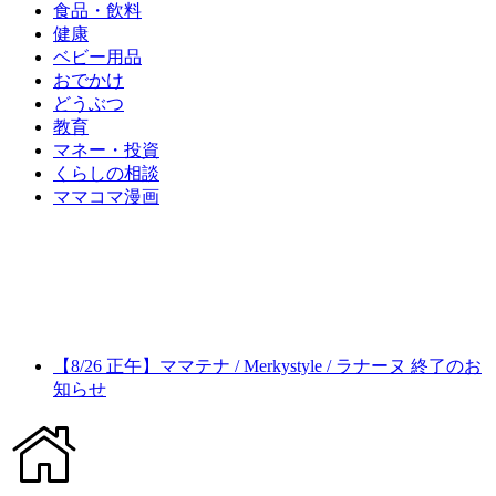
食品・飲料
健康
ベビー用品
おでかけ
どうぶつ
教育
マネー・投資
くらしの相談
ママコマ漫画
【8/26 正午】ママテナ / Merkystyle / ラナーヌ 終了のお
知らせ