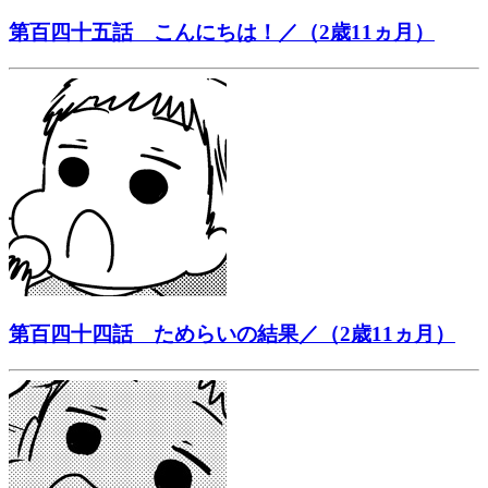
第百四十五話 こんにちは！／（2歳11ヵ月）
第百四十四話 ためらいの結果／（2歳11ヵ月）