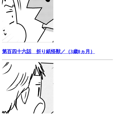
第百四十六話 折り紙怪獣／（3歳0ヵ月）