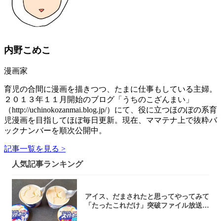
内野こめこ
漫画家
育児の合間に漫画を描きつつ、たまに仕事もしている主婦。
２０１３年１１月開始のブログ「うちのこざんまい」
（http://uchinokozanmai.blog.jp/）にて、役に立つほのぼの系育
児漫画を目指してほぼ毎日更新。現在、ママテナ上で抜粋バ
ックナンバーを順次公開中。
記事一覧を見る >
人気記事ランキング
アイス、だまされたと思ってやってみて
「たったこれだけ」突破ファイル放送で
大注目！...