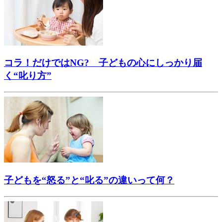
コラ！だけではNG? 子どもの心にしっかり届
く“叱り方”
子どもを“怒る”と“叱る”の違いって何？