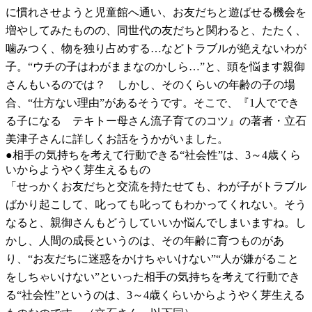
に慣れさせようと児童館へ通い、お友だちと遊ばせる機会を
増やしてみたものの、同世代の友だちと関わると、たたく、
噛みつく、物を独り占めする…などトラブルが絶えないわが
子。“ウチの子はわがままなのかしら…”と、頭を悩ます親御
さんもいるのでは？ しかし、そのくらいの年齢の子の場
合、“仕方ない理由”があるそうです。そこで、『1人ででき
る子になる テキトー母さん流子育てのコツ』の著者・立石
美津子さんに詳しくお話をうかがいました。
●相手の気持ちを考えて行動できる“社会性”は、3～4歳くら
いからようやく芽生えるもの
「せっかくお友だちと交流を持たせても、わが子がトラブル
ばかり起こして、叱っても叱ってもわかってくれない。そう
なると、親御さんもどうしていいか悩んでしまいますね。し
かし、人間の成長というのは、その年齢に育つものがあ
り、“お友だちに迷惑をかけちゃいけない”“人が嫌がること
をしちゃいけない”といった相手の気持ちを考えて行動でき
る“社会性”というのは、3～4歳くらいからようやく芽生える