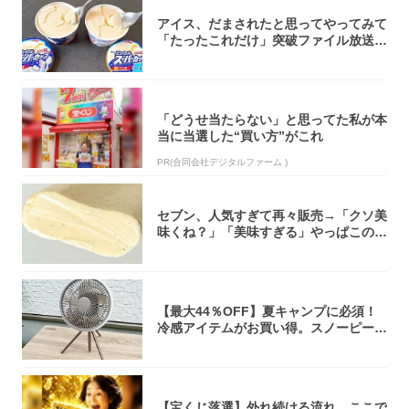
アイス、だまされたと思ってやってみて
「たったこれだけ」突破ファイル放送で
大注目！...
「どうせ当たらない」と思ってた私が本
当に当選した“買い方”がこれ
PR(合同会社デジタルファーム )
セブン、人気すぎて再々販売→「クソ美
味くね？」「美味すぎる」やっぱこのク
オリティ...
【最大44％OFF】夏キャンプに必須！
冷感アイテムがお買い得。スノーピー
ク・ロゴ...
【宝くじ落選】外れ続ける流れ、ここで