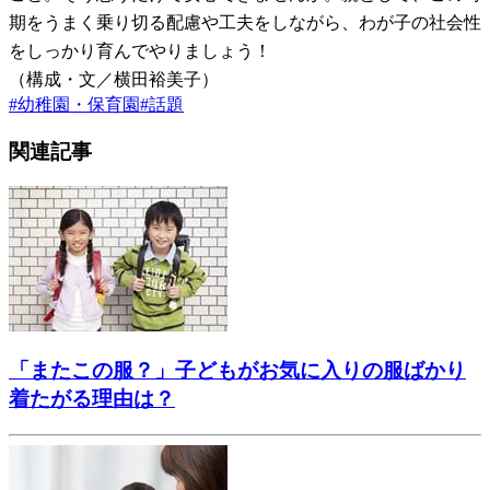
期をうまく乗り切る配慮や工夫をしながら、わが子の社会性
をしっかり育んでやりましょう！
（構成・文／横田裕美子）
#
幼稚園・保育園
#
話題
関連記事
「またこの服？」子どもがお気に入りの服ばかり
着たがる理由は？