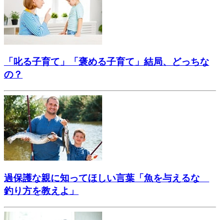
「叱る子育て」「褒める子育て」結局、どっちな
の？
過保護な親に知ってほしい言葉「魚を与えるな
釣り方を教えよ」