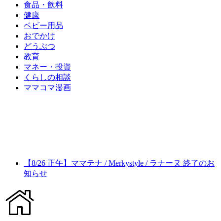
食品・飲料
健康
ベビー用品
おでかけ
どうぶつ
教育
マネー・投資
くらしの相談
ママコマ漫画
【8/26 正午】ママテナ / Merkystyle / ラナーヌ 終了のお
知らせ