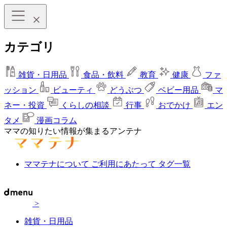
カテゴリ
雑貨・日用品
食品・飲料
教育
健康
ファ
ッション
ビューティ
どうぶつ
ベビー用品
マ
ネー・投資
くらしの相談
行事
おでかけ
エン
タメ
漫画コラム
ママの知りたい情報が集まるアンテナ
ママテナについて
ご利用にあたって
タグ一覧
>
雑貨・日用品