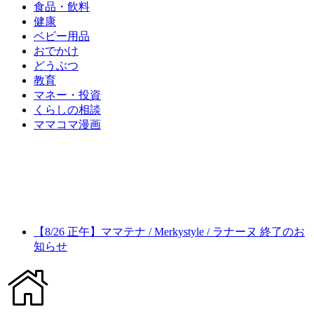
食品・飲料
健康
ベビー用品
おでかけ
どうぶつ
教育
マネー・投資
くらしの相談
ママコマ漫画
【8/26 正午】ママテナ / Merkystyle / ラナーヌ 終了のお
知らせ