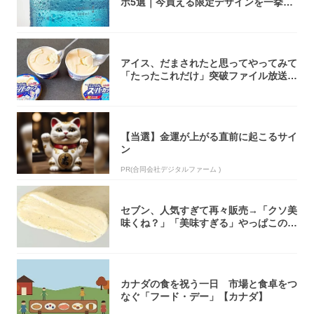
ボ5選｜今買える限定デザインを一挙紹
介！
アイス、だまされたと思ってやってみて
「たったこれだけ」突破ファイル放送で
大注目！...
【当選】金運が上がる直前に起こるサイ
ン
PR(合同会社デジタルファーム )
セブン、人気すぎて再々販売→「クソ美
味くね？」「美味すぎる」やっぱこのク
オリティ...
カナダの食を祝う一日 市場と食卓をつ
なぐ「フード・デー」【カナダ】