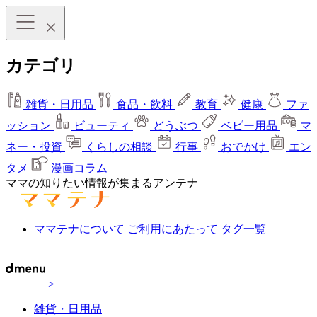
カテゴリ
雑貨・日用品
食品・飲料
教育
健康
ファ
ッション
ビューティ
どうぶつ
ベビー用品
マ
ネー・投資
くらしの相談
行事
おでかけ
エン
タメ
漫画コラム
ママの知りたい情報が集まるアンテナ
ママテナについて
ご利用にあたって
タグ一覧
>
雑貨・日用品