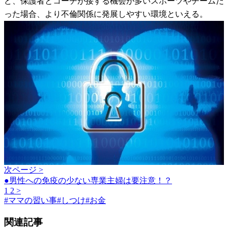
ど、保護者とコーチが接する機会が多いスポーツやチームだ
った場合、より不倫関係に発展しやすい環境といえる。
次ページ >
●男性への免疫の少ない専業主婦は要注意！？
1
2
>
#
ママの習い事
#
しつけ
#
お金
関連記事