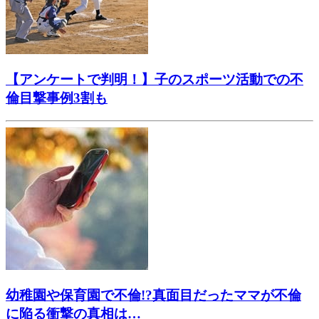
【アンケートで判明！】子のスポーツ活動での不
倫目撃事例3割も
幼稚園や保育園で不倫!?真面目だったママが不倫
に陥る衝撃の真相は…