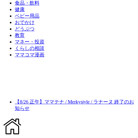
食品・飲料
健康
ベビー用品
おでかけ
どうぶつ
教育
マネー・投資
くらしの相談
ママコマ漫画
【8/26 正午】ママテナ / Merkystyle / ラナーヌ 終了のお
知らせ