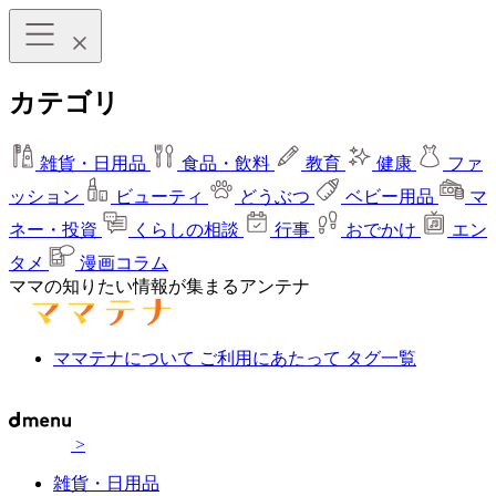
カテゴリ
雑貨・日用品
食品・飲料
教育
健康
ファ
ッション
ビューティ
どうぶつ
ベビー用品
マ
ネー・投資
くらしの相談
行事
おでかけ
エン
タメ
漫画コラム
ママの知りたい情報が集まるアンテナ
ママテナについて
ご利用にあたって
タグ一覧
>
雑貨・日用品