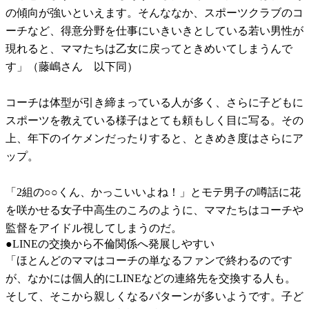
の傾向が強いといえます。そんななか、スポーツクラブのコ
ーチなど、得意分野を仕事にいきいきとしている若い男性が
現れると、ママたちは乙女に戻ってときめいてしまうんで
す」（藤嶋さん 以下同）
コーチは体型が引き締まっている人が多く、さらに子どもに
スポーツを教えている様子はとても頼もしく目に写る。その
上、年下のイケメンだったりすると、ときめき度はさらにア
ップ。
「2組の○○くん、かっこいいよね！」とモテ男子の噂話に花
を咲かせる女子中高生のころのように、ママたちはコーチや
監督をアイドル視してしまうのだ。
●LINEの交換から不倫関係へ発展しやすい
「ほとんどのママはコーチの単なるファンで終わるのです
が、なかには個人的にLINEなどの連絡先を交換する人も。
そして、そこから親しくなるパターンが多いようです。子ど