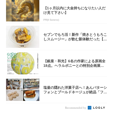
【1ヶ月以内に大金持ちになりたい人だ
け見て下さい】
PR(Il Sereno)
セブンでもろ活！新作「焼きとうもろこ
しスムージー」が飲む新体験だった【東
京の一部...
【銀座・和光】6名の作家による原画全
18点。ヘラルボニーとの特別企画展「G
OOD...
塩釜の隠れた洋菓子店へ！あんバターシ
フォンとブールドネージュが絶品「フー
ルセック...
Recommended by