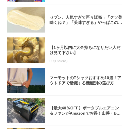
セブン、人気すぎて再々販売→「クソ美
味くね？」「美味すぎる」やっぱこのク
オリティ...
【1ヶ月以内に大金持ちになりたい人だ
け見て下さい】
PR(Il Sereno)
マーモットのTシャツおすすめ10選！ア
ウトドアで活躍する機能別の選び方
【最大40％OFF】ポータブルエアコン
＆ファンがAmazonでお得！山善・Bo
u...