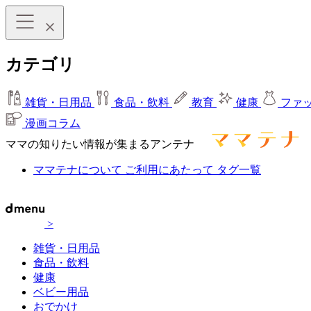
カテゴリ
雑貨・日用品
食品・飲料
教育
健康
ファ
漫画コラム
ママの知りたい情報が集まるアンテナ
ママテナについて
ご利用にあたって
タグ一覧
>
雑貨・日用品
食品・飲料
健康
ベビー用品
おでかけ