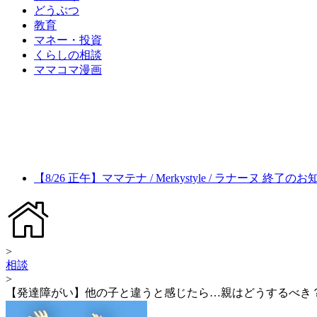
どうぶつ
教育
マネー・投資
くらしの相談
ママコマ漫画
【8/26 正午】ママテナ / Merkystyle / ラナーヌ 終了の
>
相談
>
【発達障がい】他の子と違うと感じたら…親はどうするべき