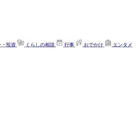
ー・投資
くらしの相談
行事
おでかけ
エンタメ