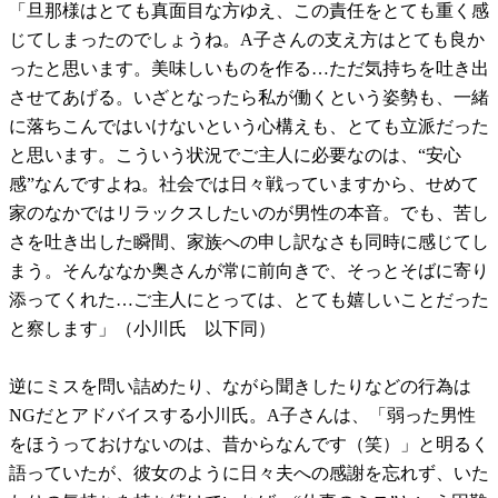
「旦那様はとても真面目な方ゆえ、この責任をとても重く感
じてしまったのでしょうね。A子さんの支え方はとても良か
ったと思います。美味しいものを作る…ただ気持ちを吐き出
させてあげる。いざとなったら私が働くという姿勢も、一緒
に落ちこんではいけないという心構えも、とても立派だった
と思います。こういう状況でご主人に必要なのは、“安心
感”なんですよね。社会では日々戦っていますから、せめて
家のなかではリラックスしたいのが男性の本音。でも、苦し
さを吐き出した瞬間、家族への申し訳なさも同時に感じてし
まう。そんななか奥さんが常に前向きで、そっとそばに寄り
添ってくれた…ご主人にとっては、とても嬉しいことだった
と察します」（小川氏 以下同）
逆にミスを問い詰めたり、ながら聞きしたりなどの行為は
NGだとアドバイスする小川氏。A子さんは、「弱った男性
をほうっておけないのは、昔からなんです（笑）」と明るく
語っていたが、彼女のように日々夫への感謝を忘れず、いた