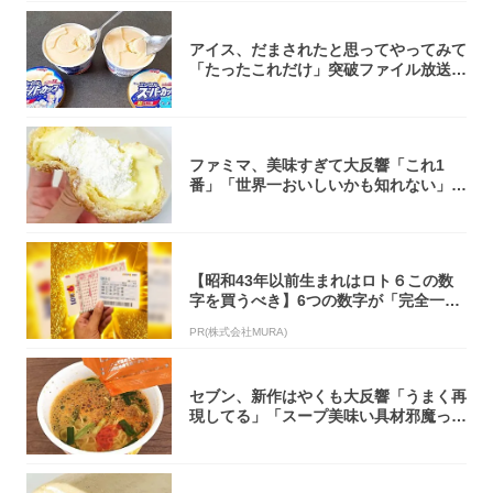
アイス、だまされたと思ってやってみて
「たったこれだけ」突破ファイル放送で
大注目！...
ファミマ、美味すぎて大反響「これ1
番」「世界一おいしいかも知れない」
「飲めそう」
【昭和43年以前生まれはロト６この数
字を買うべき】6つの数字が「完全一
致」する方...
PR(株式会社MURA)
セブン、新作はやくも大反響「うまく再
現してる」「スープ美味い具材邪魔って
くらい美...