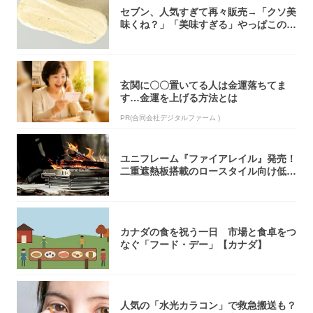
セブン、人気すぎて再々販売→「クソ美
味くね？」「美味すぎる」やっぱこのク
オリティ...
玄関に〇〇置いてる人は金運落ちてま
す…金運を上げる方法とは
PR(合同会社デジタルファーム )
ユニフレーム『ファイアレイル』発売！
二重遮熱板搭載のロースタイル向け低型
焚き火台
カナダの食を祝う一日 市場と食卓をつ
なぐ「フード・デー」【カナダ】
人気の「水光カラコン」で救急搬送も？