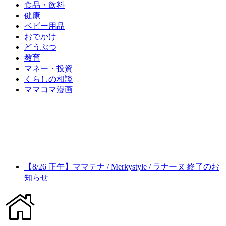
食品・飲料
健康
ベビー用品
おでかけ
どうぶつ
教育
マネー・投資
くらしの相談
ママコマ漫画
【8/26 正午】ママテナ / Merkystyle / ラナーヌ 終了のお
知らせ