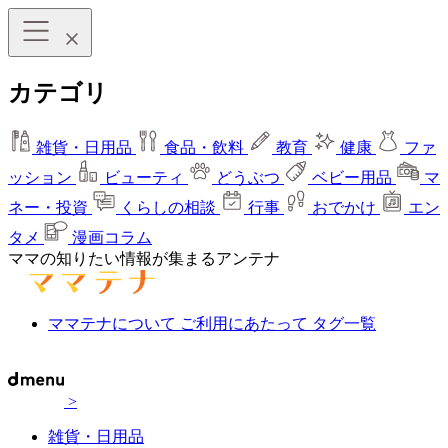
カテゴリ
雑貨・日用品
食品・飲料
教育
健康
ファ
ッション
ビューティ
どうぶつ
ベビー用品
マ
ネー・投資
くらしの相談
行事
おでかけ
エン
タメ
漫画コラム
ママの知りたい情報が集まるアンテナ
ママテナについて
ご利用にあたって
タグ一覧
>
雑貨・日用品