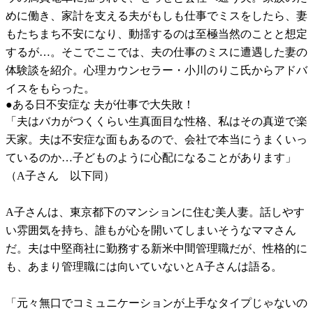
めに働き、家計を支える夫がもしも仕事でミスをしたら、妻
もたちまち不安になり、動揺するのは至極当然のことと想定
するが…。そこでここでは、夫の仕事のミスに遭遇した妻の
体験談を紹介。心理カウンセラー・小川のりこ氏からアドバ
イスをもらった。
●ある日不安症な 夫が仕事で大失敗！
「夫はバカがつくくらい生真面目な性格、私はその真逆で楽
天家。夫は不安症な面もあるので、会社で本当にうまくいっ
ているのか…子どものように心配になることがあります」
（A子さん 以下同）
A子さんは、東京都下のマンションに住む美人妻。話しやす
い雰囲気を持ち、誰もが心を開いてしまいそうなママさん
だ。夫は中堅商社に勤務する新米中間管理職だが、性格的に
も、あまり管理職には向いていないとA子さんは語る。
「元々無口でコミュニケーションが上手なタイプじゃないの