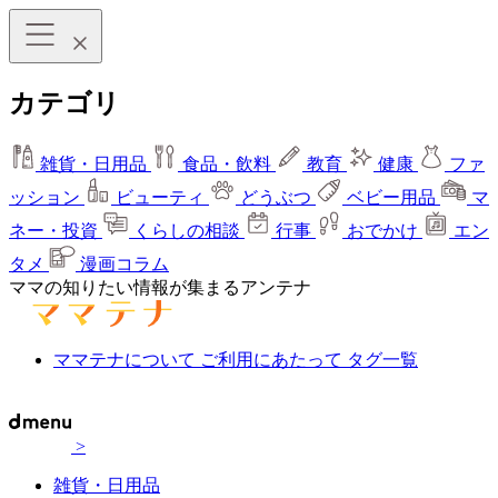
カテゴリ
雑貨・日用品
食品・飲料
教育
健康
ファ
ッション
ビューティ
どうぶつ
ベビー用品
マ
ネー・投資
くらしの相談
行事
おでかけ
エン
タメ
漫画コラム
ママの知りたい情報が集まるアンテナ
ママテナについて
ご利用にあたって
タグ一覧
>
雑貨・日用品