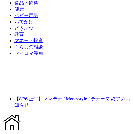
食品・飲料
健康
ベビー用品
おでかけ
どうぶつ
教育
マネー・投資
くらしの相談
ママコマ漫画
【8/26 正午】ママテナ / Merkystyle / ラナーヌ 終了のお
知らせ