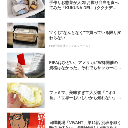
手作りお惣菜が人気!お握り弁当を食べ
てみた『KUKUNA DELI（ククナデ
リ）...
宝くじ“なんとなく”で買っている限り変
わらない
PR(合同会社デジタルファーム )
FIFAはひどい、アメリカにW杯開催の
資格はなかった。それでもサッカーには
夢があ...
ファミマ、美味すぎて大反響「これ1
番」「世界一おいしいかも知れない」
「飲めそう」
日曜劇場「VIVANT」第11話 別班を狙う
敵の正体とは。長野が怪しい理由を大