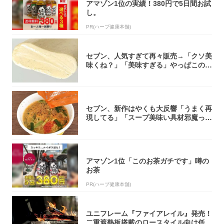
アマゾン1位の実績！380円で5日間お試
し。
PR(ハーブ健康本舗)
セブン、人気すぎて再々販売→「クソ美
味くね？」「美味すぎる」やっぱこのク
オリティ...
セブン、新作はやくも大反響「うまく再
現してる」「スープ美味い具材邪魔って
くらい美...
アマゾン1位「このお茶ガチです」噂の
お茶
PR(ハーブ健康本舗)
ユニフレーム『ファイアレイル』発売！
二重遮熱板搭載のロースタイル向け低型