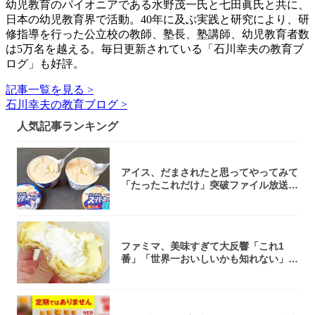
幼児教育のパイオニアである水野茂一氏と七田眞氏と共に、
日本の幼児教育界で活動。40年に及ぶ実践と研究により、研
修指導を行った公立校の教師、塾長、塾講師、幼児教育者数
は5万名を越える。毎日更新されている「石川幸夫の教育ブ
ログ」も好評。
記事一覧を見る >
石川幸夫の教育ブログ >
人気記事ランキング
アイス、だまされたと思ってやってみて
「たったこれだけ」突破ファイル放送で
大注目！...
ファミマ、美味すぎて大反響「これ1
番」「世界一おいしいかも知れない」
「飲めそう」