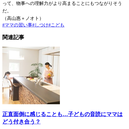
って、物事への理解力がより高まることにもつながりそう
だ。
（高山惠＋ノオト）
#
ママの習い事
#
しつけ
#
こども
関連記事
正直面倒に感じることも…子どもの音読にママは
どう付き合う？