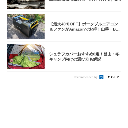
焚き火台
【最大40％OFF】ポータブルエアコン
＆ファンがAmazonでお得！山善・Bo
u...
シュラフカバーおすすめ8選！登山・冬
キャンプ向けの選び方も解説
Recommended by