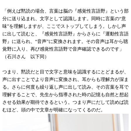
「例えば黙読の場合、言葉は脳の『感覚性言語野』という部
分に送り込まれ、文字として認識します。同時に言葉の“意
味”を理解しますが、ここでストップしてしまう。しかし声
に出して読むと、『感覚性言語野』からさらに『運動性言語
野』に送られ、“音声”に変換されます。その音声は耳から聴
覚野に入り、再び感覚性言語野で音声確認できるのです」
（石川さん 以下同）
つまり、黙読だと目で文字と意味を認識するにとどまるが、
声に出すことでより音声に変換され、耳からも理解力が深ま
る。さらに何度も繰り返し声に出して読み、その言葉を耳で
理解することで、先生から指導された時の記憶も自然と想起
させる効果が期待できるという。つまり声にだして読めば読
むほど、頭の中で文章が明確になってくるのだ。