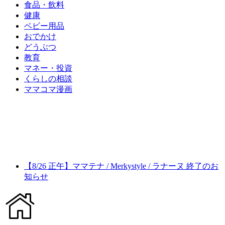
食品・飲料
健康
ベビー用品
おでかけ
どうぶつ
教育
マネー・投資
くらしの相談
ママコマ漫画
【8/26 正午】ママテナ / Merkystyle / ラナーヌ 終了のお
知らせ