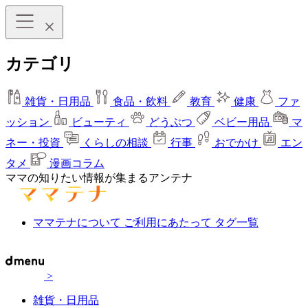
カテゴリ
雑貨・日用品
食品・飲料
教育
健康
ファ
ッション
ビューティ
どうぶつ
ベビー用品
マ
ネー・投資
くらしの相談
行事
おでかけ
エン
タメ
漫画コラム
ママの知りたい情報が集まるアンテナ
ママテナについて
ご利用にあたって
タグ一覧
>
雑貨・日用品