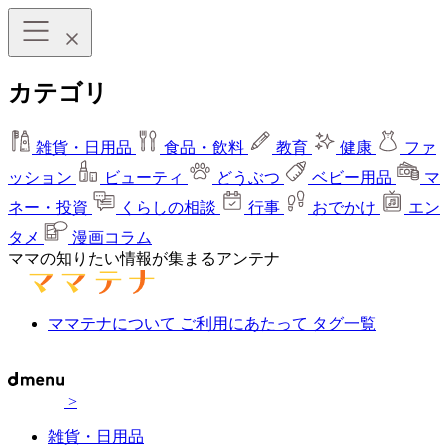
カテゴリ
雑貨・日用品
食品・飲料
教育
健康
ファ
ッション
ビューティ
どうぶつ
ベビー用品
マ
ネー・投資
くらしの相談
行事
おでかけ
エン
タメ
漫画コラム
ママの知りたい情報が集まるアンテナ
ママテナについて
ご利用にあたって
タグ一覧
>
雑貨・日用品