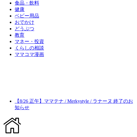
食品・飲料
健康
ベビー用品
おでかけ
どうぶつ
教育
マネー・投資
くらしの相談
ママコマ漫画
【8/26 正午】ママテナ / Merkystyle / ラナーヌ 終了のお
知らせ