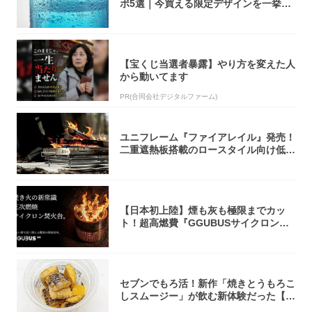
ボ5選｜今買える限定デザインを一挙紹
介！
【宝くじ当選者暴露】やり方を変えた人
から動いてます
PR(合同会社デジタルファーム)
ユニフレーム『ファイアレイル』発売！
二重遮熱板搭載のロースタイル向け低型
焚き火台
【日本初上陸】煙も灰も極限までカッ
ト！超高燃費『GGUBUSサイクロン焚
火台』が...
セブンでもろ活！新作「焼きとうもろこ
しスムージー」が飲む新体験だった【東
京の一部...