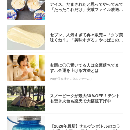
アイス、だまされたと思ってやってみて
「たったこれだけ」突破ファイル放送で
大注目！...
セブン、人気すぎて再々販売→「クソ美
味くね？」「美味すぎる」やっぱこのク
オリティ...
玄関に〇〇置いてる人は金運落ちてま
す…金運を上げる方法とは
PR(合同会社デジタルファーム )
スノーピークが最大60％OFF！テント
も焚き火台も楽天で大幅値下げ中
【2026年最新】ナルゲンボトルのコラ