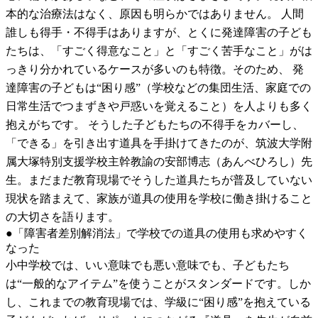
本的な治療法はなく、原因も明らかではありません。 人間
誰しも得手・不得手はありますが、とくに発達障害の子ども
たちは、「すごく得意なこと」と「すごく苦手なこと」がは
っきり分かれているケースが多いのも特徴。そのため、 発
達障害の子どもは“困り感”（学校などの集団生活、家庭での
日常生活でつまずきや戸惑いを覚えること）を人よりも多く
抱えがちです。 そうした子どもたちの不得手をカバーし、
「できる」を引き出す道具を手掛けてきたのが、筑波大学附
属大塚特別支援学校主幹教諭の安部博志（あんべひろし）先
生。まだまだ教育現場でそうした道具たちが普及していない
現状を踏まえて、家族が道具の使用を学校に働き掛けること
の大切さを語ります。
●「障害者差別解消法」で学校での道具の使用も求めやすく
なった
小中学校では、いい意味でも悪い意味でも、子どもたち
は“一般的なアイテム”を使うことがスタンダードです。しか
し、これまでの教育現場では、学級に“困り感”を抱えている