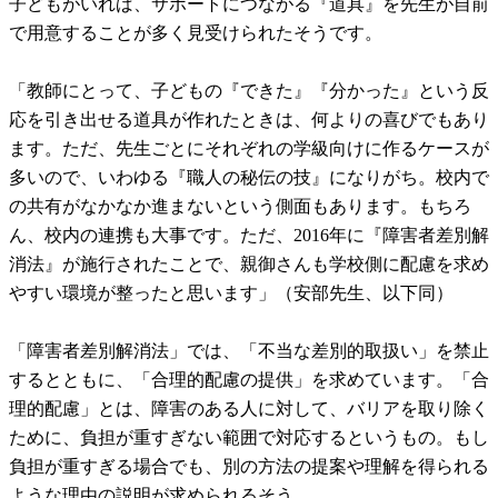
子どもがいれば、サポートにつながる『道具』を先生が自前
で用意することが多く見受けられたそうです。
「教師にとって、子どもの『できた』『分かった』という反
応を引き出せる道具が作れたときは、何よりの喜びでもあり
ます。ただ、先生ごとにそれぞれの学級向けに作るケースが
多いので、いわゆる『職人の秘伝の技』になりがち。校内で
の共有がなかなか進まないという側面もあります。もちろ
ん、校内の連携も大事です。ただ、2016年に『障害者差別解
消法』が施行されたことで、親御さんも学校側に配慮を求め
やすい環境が整ったと思います」（安部先生、以下同）
「障害者差別解消法」では、「不当な差別的取扱い」を禁止
するとともに、「合理的配慮の提供」を求めています。「合
理的配慮」とは、障害のある人に対して、バリアを取り除く
ために、負担が重すぎない範囲で対応するというもの。もし
負担が重すぎる場合でも、別の方法の提案や理解を得られる
ような理由の説明が求められるそう。