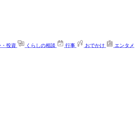
ー・投資
くらしの相談
行事
おでかけ
エンタメ