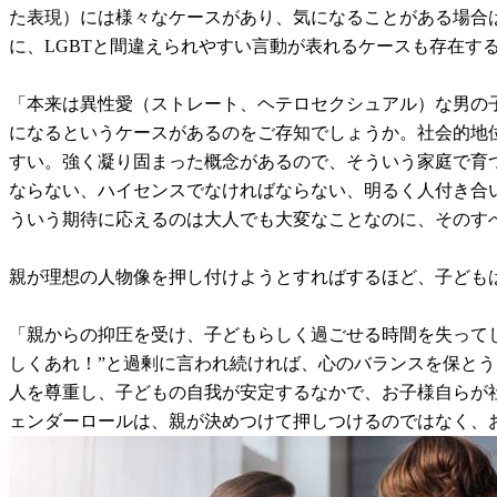
た表現）には様々なケースがあり、気になることがある場合
に、LGBTと間違えられやすい言動が表れるケースも存在す
「本来は異性愛（ストレート、ヘテロセクシュアル）な男の
になるというケースがあるのをご存知でしょうか。社会的地
すい。強く凝り固まった概念があるので、そういう家庭で育つ
ならない、ハイセンスでなければならない、明るく人付き合
ういう期待に応えるのは大人でも大変なことなのに、そのす
親が理想の人物像を押し付けようとすればするほど、子ども
「親からの抑圧を受け、子どもらしく過ごせる時間を失って
しくあれ！”と過剰に言われ続ければ、心のバランスを保と
人を尊重し、子どもの自我が安定するなかで、お子様自らが
ェンダーロールは、親が決めつけて押しつけるのではなく、