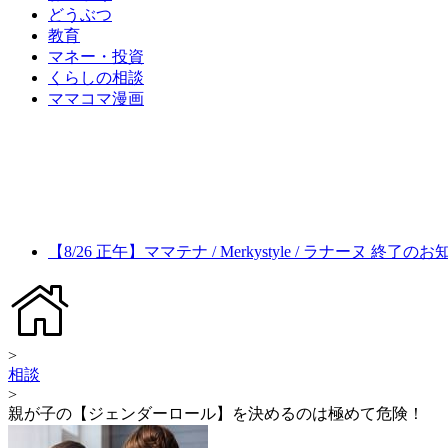
どうぶつ
教育
マネー・投資
くらしの相談
ママコマ漫画
【8/26 正午】ママテナ / Merkystyle / ラナーヌ 終了の
>
相談
>
親が子の【ジェンダーロール】を決めるのは極めて危険！