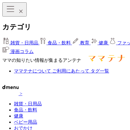
カテゴリ
雑貨・日用品
食品・飲料
教育
健康
ファ
漫画コラム
ママの知りたい情報が集まるアンテナ
ママテナについて
ご利用にあたって
タグ一覧
>
雑貨・日用品
食品・飲料
健康
ベビー用品
おでかけ