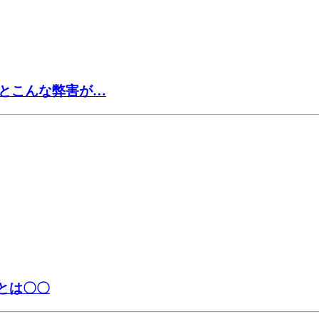
とこんな弊害が…
とは〇〇