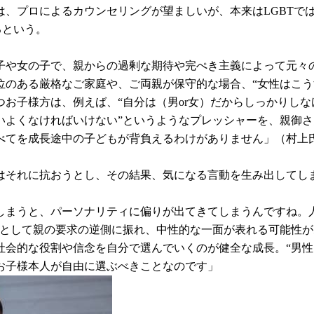
は、プロによるカウンセリングが望ましいが、本来はLGBTで
るという。
子や女の子で、親からの過剰な期待や完ぺき主義によって元々
位のある厳格なご家庭や、ご両親が保守的な場合、“女性はこう
お子様方は、例えば、“自分は（男or女）だからしっかりし
いよくなければいけない”というようなプレッシャーを、親御
べてを成長途中の子どもが背負えるわけがありません」（村上
はそれに抗おうとし、その結果、気になる言動を生み出してし
しまうと、パーソナリティに偏りが出てきてしまうんですね。
うとして親の要求の逆側に振れ、中性的な一面が表れる可能性
社会的な役割や信念を自分で選んでいくのが健全な成長。“男性
お子様本人が自由に選ぶべきことなのです」