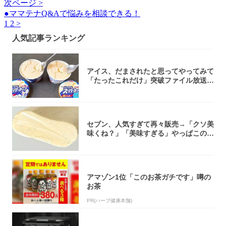
次ページ >
●ママテナQ&Aで悩みを相談できる！
1
2
>
人気記事ランキング
アイス、だまされたと思ってやってみて
「たったこれだけ」突破ファイル放送で
大注目！...
セブン、人気すぎて再々販売→「クソ美
味くね？」「美味すぎる」やっぱこのク
オリティ...
アマゾン1位「このお茶ガチです」噂の
お茶
PR(ハーブ健康本舗)