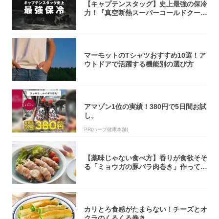
【キャプテンスタッグ】史上最強の保冷
力！『真空断熱スーパーコールドクーラ
ーボック...
マーモットのTシャツおすすめ10選！ア
ウトドアで活躍する機能別の選び方
アマゾン1位の実績！380円で5日間お試
し。
PR(ハーブ健康本舗)
【薬味じゃない食べ方】香りが食欲そそ
る「ミョウガの豚バラ肉巻き」作ってみ
た！辛み...
カリとろ食感がたまらない！チーズとオ
クラのくるくる巻き