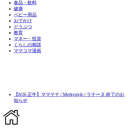
食品・飲料
健康
ベビー用品
おでかけ
どうぶつ
教育
マネー・投資
くらしの相談
ママコマ漫画
【8/26 正午】ママテナ / Merkystyle / ラナーヌ 終了のお
知らせ