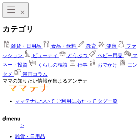
カテゴリ
雑貨・日用品
食品・飲料
教育
健康
ファ
ッション
ビューティ
どうぶつ
ベビー用品
マ
ネー・投資
くらしの相談
行事
おでかけ
エン
タメ
漫画コラム
ママの知りたい情報が集まるアンテナ
ママテナについて
ご利用にあたって
タグ一覧
>
雑貨・日用品