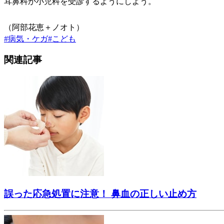
耳鼻科か小児科を受診するようにしよう。
（阿部花恵＋ノオト）
#
病気・ケガ
#
こども
関連記事
誤った応急処置に注意！ 鼻血の正しい止め方