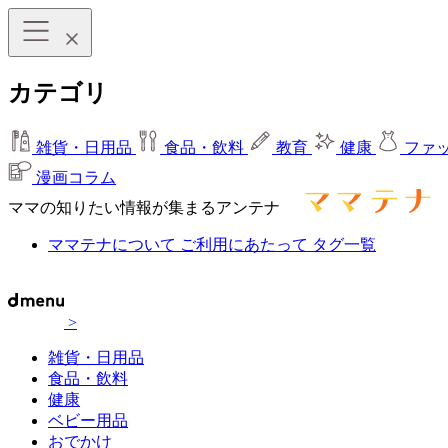
カテゴリ
雑貨・日用品
食品・飲料
教育
健康
ファ
漫画コラム
ママの知りたい情報が集まるアンテナ
ママテナについて
ご利用にあたって
タグ一覧
>
雑貨・日用品
食品・飲料
健康
ベビー用品
おでかけ