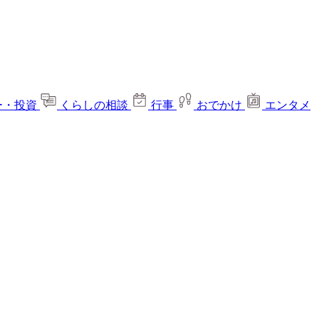
ー・投資
くらしの相談
行事
おでかけ
エンタメ