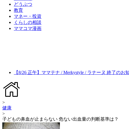
どうぶつ
教育
マネー・投資
くらしの相談
ママコマ漫画
【8/26 正午】ママテナ / Merkystyle / ラナーヌ 終了の
>
健康
>
子どもの鼻血が止まらない 危ない出血量の判断基準は？