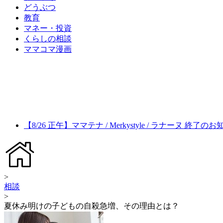
どうぶつ
教育
マネー・投資
くらしの相談
ママコマ漫画
【8/26 正午】ママテナ / Merkystyle / ラナーヌ 終了の
>
相談
>
夏休み明けの子どもの自殺急増、その理由とは？