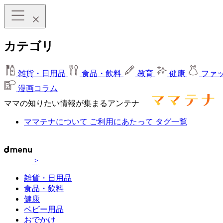
カテゴリ
雑貨・日用品
食品・飲料
教育
健康
ファ
漫画コラム
ママの知りたい情報が集まるアンテナ
ママテナについて
ご利用にあたって
タグ一覧
>
雑貨・日用品
食品・飲料
健康
ベビー用品
おでかけ