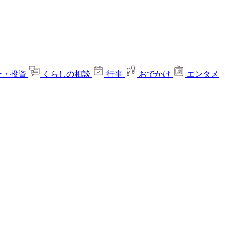
ー・投資
くらしの相談
行事
おでかけ
エンタメ