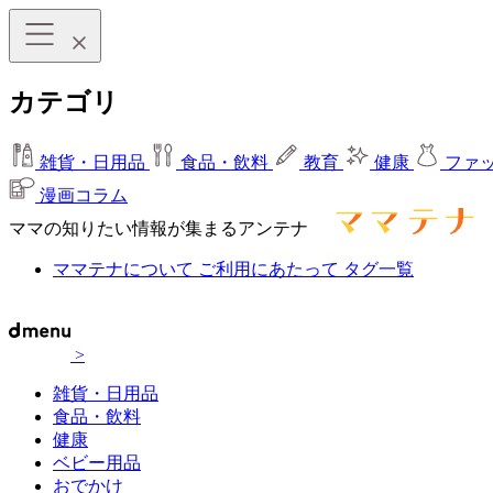
カテゴリ
雑貨・日用品
食品・飲料
教育
健康
ファ
漫画コラム
ママの知りたい情報が集まるアンテナ
ママテナについて
ご利用にあたって
タグ一覧
>
雑貨・日用品
食品・飲料
健康
ベビー用品
おでかけ