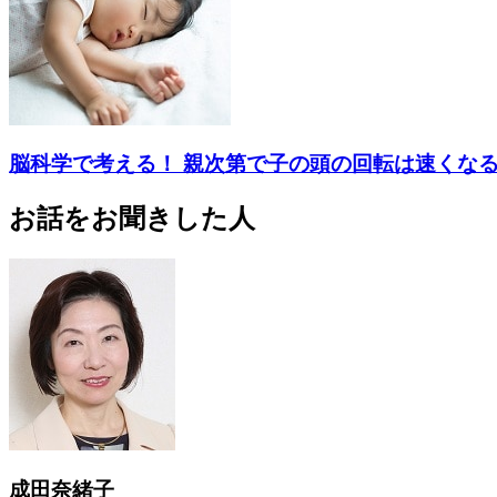
脳科学で考える！ 親次第で子の頭の回転は速くな
お話をお聞きした人
成田奈緒子