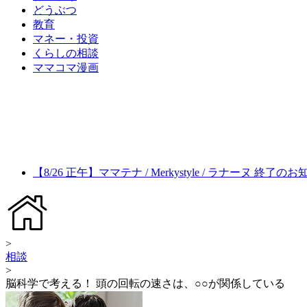
どうぶつ
教育
マネー・投資
くらしの相談
ママコマ漫画
【8/26 正午】ママテナ / Merkystyle / ラナーヌ 終了の
>
相談
>
脳科学で考える！ 頭の回転の速さは、○○が関係している