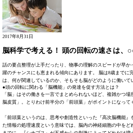
2017年8月31日
脳科学で考える！ 頭の回転の速さは、○
話の要点整理が上手だったり、物事の理解のスピードが早か
躍のチャンスにも恵まれる傾向にあります。 脳は8歳まで
は、何が関連しているのか、そもそも脳がどのように働いて
●頭の回転に関わる「脳機能」の発達を促す方法とは？
「脳」はその働きを一言でまとめられないほど、複雑かつ場
脳皮質」。とりわけ前半分の「前頭葉」がポイントになって
「前頭葉というのは、思考や創造性といった『高次脳機能』
た情報の処理速度という意味では、脳内の神経細胞の中をどれ
までに、『シナプス』が五感からの刺激によってどれだけ増