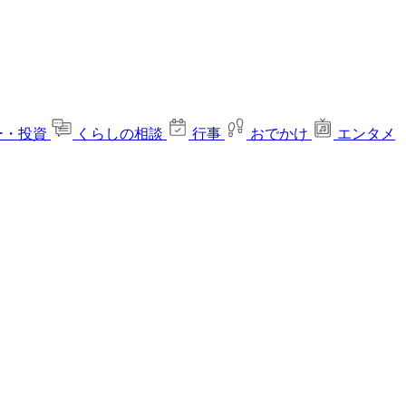
ー・投資
くらしの相談
行事
おでかけ
エンタメ