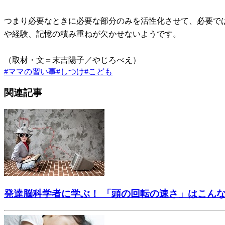
つまり必要なときに必要な部分のみを活性化させて、必要で
や経験、記憶の積み重ねが欠かせないようです。
（取材・文＝末吉陽子／やじろべえ）
#
ママの習い事
#
しつけ
#
こども
関連記事
発達脳科学者に学ぶ！ 「頭の回転の速さ」はこん