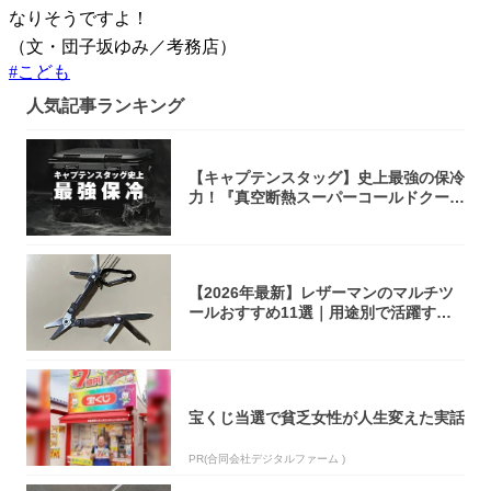
なりそうですよ！
（文・団子坂ゆみ／考務店）
#
こども
人気記事ランキング
【キャプテンスタッグ】史上最強の保冷
力！『真空断熱スーパーコールドクーラ
ーボック...
【2026年最新】レザーマンのマルチツ
ールおすすめ11選｜用途別で活躍する
モデル...
宝くじ当選で貧乏女性が人生変えた実話
PR(合同会社デジタルファーム )