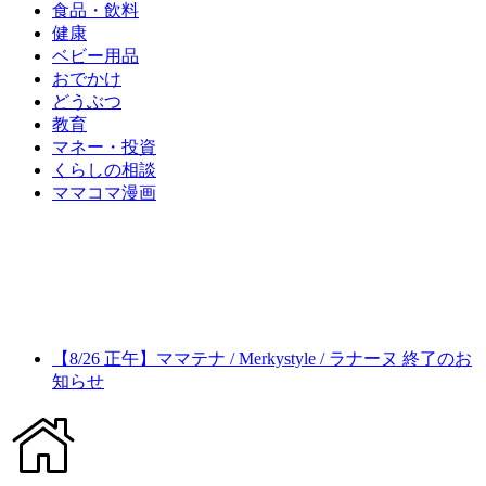
食品・飲料
健康
ベビー用品
おでかけ
どうぶつ
教育
マネー・投資
くらしの相談
ママコマ漫画
【8/26 正午】ママテナ / Merkystyle / ラナーヌ 終了のお
知らせ