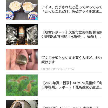
アイス、だまされたと思ってやってみて
「たったこれだけ」突破ファイル放送で
大注目！...
【取材レポート】大阪市立美術館 開館9
0周年記念特別展「水滸伝」、物語を知
らない...
宝くじを知らないまま買う人ほど、外れ
続けます
PR(合同会社デジタルファーム)
【2026年夏・新宿】SOMPO美術館『山
口華楊展』レポート！花鳥画家が生涯描
き...