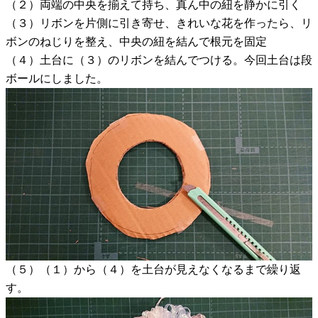
（２）両端の中央を揃えて持ち、真ん中の紐を静かに引く
（３）リボンを片側に引き寄せ、きれいな花を作ったら、リ
ボンのねじりを整え、中央の紐を結んで根元を固定
（４）土台に（３）のリボンを結んでつける。今回土台は段
ボールにしました。
（５）（１）から（４）を土台が見えなくなるまで繰り返
す。