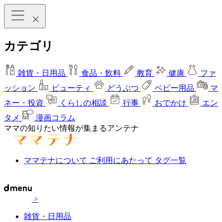
カテゴリ
雑貨・日用品
食品・飲料
教育
健康
ファ
ッション
ビューティ
どうぶつ
ベビー用品
マ
ネー・投資
くらしの相談
行事
おでかけ
エン
タメ
漫画コラム
ママの知りたい情報が集まるアンテナ
ママテナについて
ご利用にあたって
タグ一覧
>
雑貨・日用品