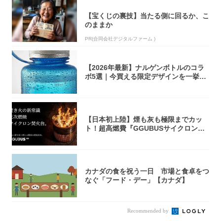
【宝くじの裏技】当たる側に回るか、こ
のままか
PR(合同会社デジタルファーム )
【2026年最新】ナルゲンボトルのコラ
ボ5選｜今買える限定デザインを一挙紹
介！
【日本初上陸】煙も灰も極限までカッ
ト！超高燃費『GGUBUSサイクロン焚
火台』が...
カナダの食を祝う一日 市場と食卓をつ
なぐ「フード・デー」【カナダ】
Recommended by