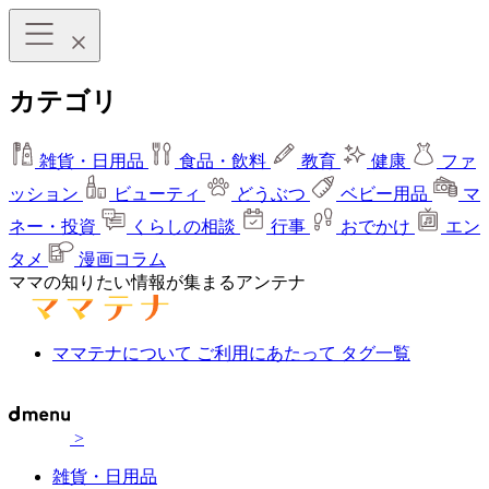
カテゴリ
雑貨・日用品
食品・飲料
教育
健康
ファ
ッション
ビューティ
どうぶつ
ベビー用品
マ
ネー・投資
くらしの相談
行事
おでかけ
エン
タメ
漫画コラム
ママの知りたい情報が集まるアンテナ
ママテナについて
ご利用にあたって
タグ一覧
>
雑貨・日用品