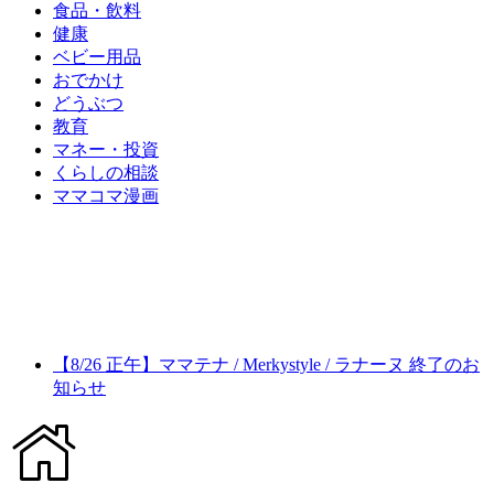
食品・飲料
健康
ベビー用品
おでかけ
どうぶつ
教育
マネー・投資
くらしの相談
ママコマ漫画
【8/26 正午】ママテナ / Merkystyle / ラナーヌ 終了のお
知らせ