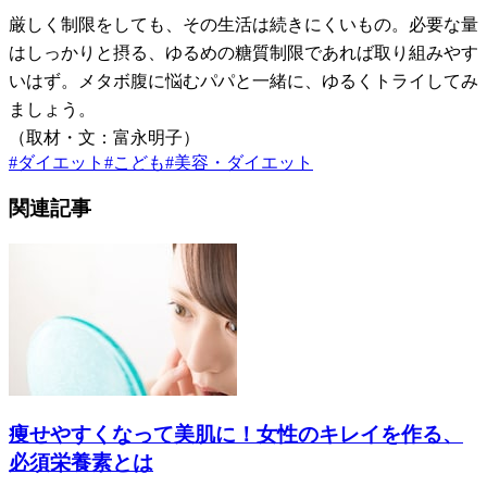
厳しく制限をしても、その生活は続きにくいもの。必要な量
はしっかりと摂る、ゆるめの糖質制限であれば取り組みやす
いはず。メタボ腹に悩むパパと一緒に、ゆるくトライしてみ
ましょう。
（取材・文：富永明子）
#
ダイエット
#
こども
#
美容・ダイエット
関連記事
痩せやすくなって美肌に！女性のキレイを作る、
必須栄養素とは