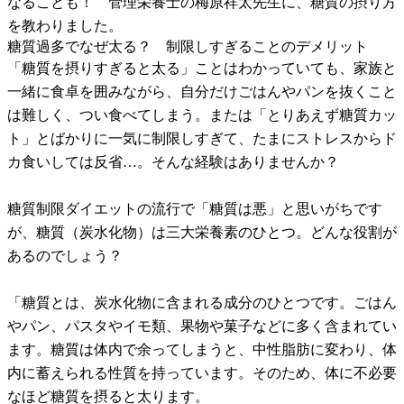
なることも！ 管理栄養士の梅原祥太先生に、糖質の摂り方
を教わりました。
糖質過多でなぜ太る？ 制限しすぎることのデメリット
「糖質を摂りすぎると太る」ことはわかっていても、家族と
一緒に食卓を囲みながら、自分だけごはんやパンを抜くこと
は難しく、つい食べてしまう。または「とりあえず糖質カッ
ト」とばかりに一気に制限しすぎて、たまにストレスからド
カ食いしては反省…。そんな経験はありませんか？
糖質制限ダイエットの流行で「糖質は悪」と思いがちです
が、糖質（炭水化物）は三大栄養素のひとつ。どんな役割が
あるのでしょう？
「糖質とは、炭水化物に含まれる成分のひとつです。ごはん
やパン、パスタやイモ類、果物や菓子などに多く含まれてい
ます。糖質は体内で余ってしまうと、中性脂肪に変わり、体
内に蓄えられる性質を持っています。そのため、体に不必要
なほど糖質を摂ると太ります。