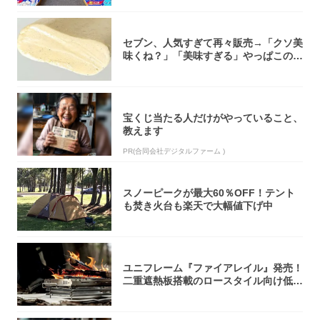
セブン、人気すぎて再々販売→「クソ美
味くね？」「美味すぎる」やっぱこのク
オリティ...
宝くじ当たる人だけがやっていること、
教えます
PR(合同会社デジタルファーム )
スノーピークが最大60％OFF！テント
も焚き火台も楽天で大幅値下げ中
ユニフレーム『ファイアレイル』発売！
二重遮熱板搭載のロースタイル向け低型
焚き火台