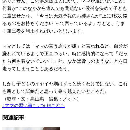
ありません。この解決法はとにかく、ママが選ばないこと。
何着か“このなかから選んでも問題ない”候補を決めて子ども
に選ばせたり、『今日は天気予報のお姉さんが“上に1枚羽織
るものをお持ちください”って言っているよ』などと、うま
く第三者を利用すればいいと思います」
ママとしては「ママの言う通りが嫌」と言われると、自分が
嫌われているようで正直つらい。時に感情的になって「だっ
たら何も着ないでいい！」と、なかば脅しのようなことを口
走ってしまうこともあるだろう。
しかし子どものイヤイヤ期はずっと続くわけではない。これ
も親として試練だと思って乗り越えたいところだ。
（取材・文：高山惠 編集：ノオト）
#
ママの習い事
#
しつけ
#
こども
関連記事