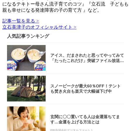
になるテキトー母さん流子育てのコツ』『立石流 子どもも
親も幸せになる発達障害の子の育て方 』など。
記事一覧を見る >
立石美津子のオフィシャルサイト >
人気記事ランキング
アイス、だまされたと思ってやってみて
「たったこれだけ」突破ファイル放送で
大注目！...
スノーピークが最大60％OFF！テント
も焚き火台も楽天で大幅値下げ中
玄関に〇〇置いてる人は金運落ちてま
す…金運を上げる方法とは
PR(合同会社デジタルファーム )