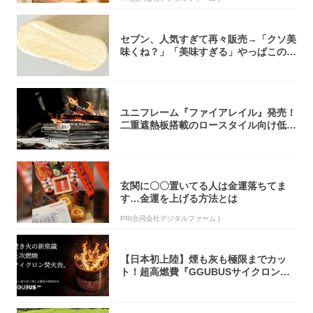
セブン、人気すぎて再々販売→「クソ美
味くね？」「美味すぎる」やっぱこのク
オリティ...
ユニフレーム『ファイアレイル』発売！
二重遮熱板搭載のロースタイル向け低型
焚き火台
玄関に〇〇置いてる人は金運落ちてま
す…金運を上げる方法とは
PR(合同会社デジタルファーム )
【日本初上陸】煙も灰も極限までカッ
ト！超高燃費『GGUBUSサイクロン焚
火台』が...