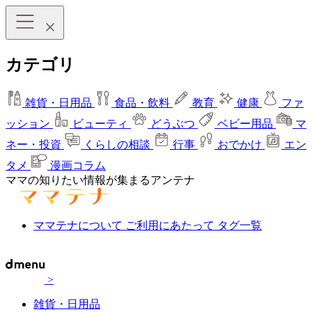
カテゴリ
雑貨・日用品
食品・飲料
教育
健康
ファ
ッション
ビューティ
どうぶつ
ベビー用品
マ
ネー・投資
くらしの相談
行事
おでかけ
エン
タメ
漫画コラム
ママの知りたい情報が集まるアンテナ
ママテナについて
ご利用にあたって
タグ一覧
>
雑貨・日用品