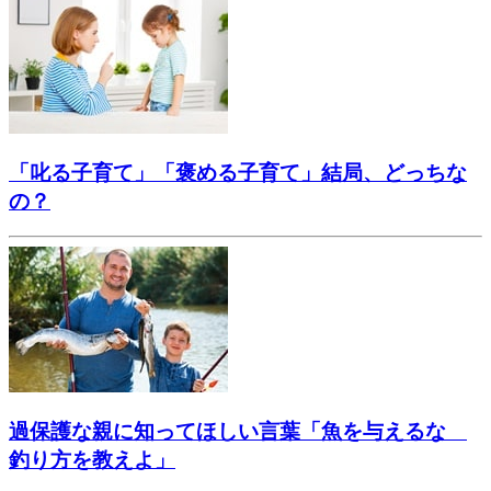
「叱る子育て」「褒める子育て」結局、どっちな
の？
過保護な親に知ってほしい言葉「魚を与えるな
釣り方を教えよ」