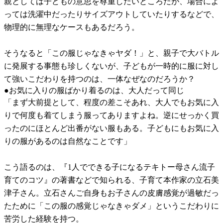
親としては子どもの意思を尊重したいところだが、場合によ
っては洗濯中だったりサイズアウトしていたりするなどで、
物理的に無理なケースもあるだろう。
そうなると「この服じゃなきゃヤダ！」と、親子で大バトル
に発展する事態も珍しくないが、子どもが一時的に服に対し
て強いこだわりを持つのは、一体なぜなのだろうか？
●お気に入りの服ばかり着るのは、大人だって同じ
「まず大前提として、程度の差こそあれ、大人でもお気に入
りで何度も着てしまう服ってありますよね。逆にせっかく買
ったのにほとんど出番がない服もある。子どもにもお気に入
りの服があるのは自然なことです」
こう語るのは、『1人でできる子になるテキトー母さん流子
育てのコツ』の著書などで知られる、子育て本作家の立石美
津子さん。立石さんご自身もお子さんの皮膚感覚が過敏だっ
たために「この服の感覚じゃなきゃダメ」というこだわりに
苦労した経験を持つ。