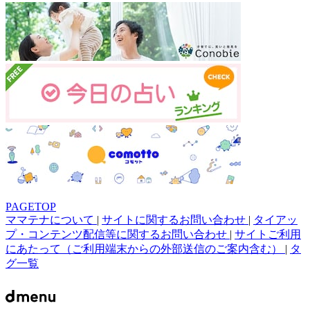
PAGETOP
ママテナについて
|
サイトに関するお問い合わせ
|
タイアッ
プ・コンテンツ配信等に関するお問い合わせ
|
サイトご利用
にあたって（ご利用端末からの外部送信のご案内含む）
|
タ
グ一覧