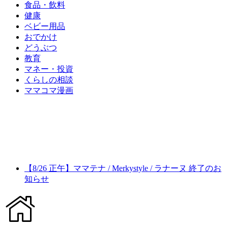
食品・飲料
健康
ベビー用品
おでかけ
どうぶつ
教育
マネー・投資
くらしの相談
ママコマ漫画
【8/26 正午】ママテナ / Merkystyle / ラナーヌ 終了のお
知らせ