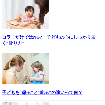
コラ！だけではNG? 子どもの心にしっかり届
く“叱り方”
子どもを“怒る”と“叱る”の違いって何？