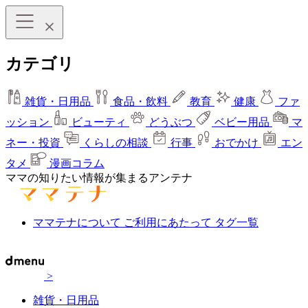
カテゴリ
雑貨・日用品
食品・飲料
教育
健康
ファ
ッション
ビューティ
どうぶつ
ベビー用品
マ
ネー・投資
くらしの相談
行事
おでかけ
エン
タメ
漫画コラム
ママの知りたい情報が集まるアンテナ
ママテナについて
ご利用にあたって
タグ一覧
>
雑貨・日用品