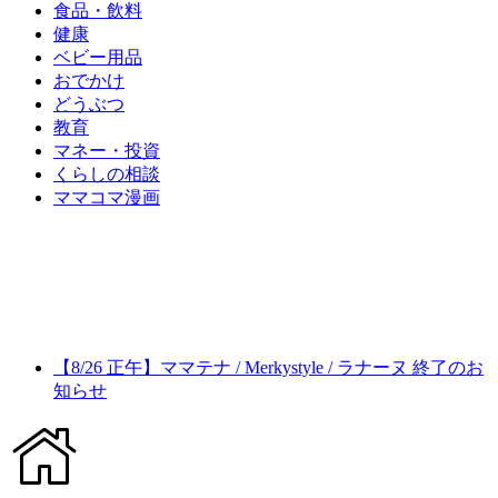
食品・飲料
健康
ベビー用品
おでかけ
どうぶつ
教育
マネー・投資
くらしの相談
ママコマ漫画
【8/26 正午】ママテナ / Merkystyle / ラナーヌ 終了のお
知らせ