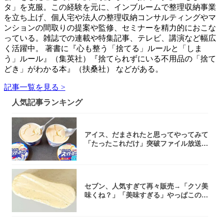
タ」を克服。この経験を元に、インブルームで整理収納事業
を立ち上げ、個人宅や法人の整理収納コンサルティングやマ
ンションの間取りの提案や監修、セミナーを精力的におこな
っている。雑誌での連載や特集記事、テレビ、講演など幅広
く活躍中。 著書に『心も整う「捨てる」ルールと「しま
う」ルール』（集英社）『捨てられずにいる不用品の「捨て
どき」がわかる本』（扶桑社） などがある。
記事一覧を見る >
人気記事ランキング
アイス、だまされたと思ってやってみて
「たったこれだけ」突破ファイル放送で
大注目！...
セブン、人気すぎて再々販売→「クソ美
味くね？」「美味すぎる」やっぱこのク
オリティ...