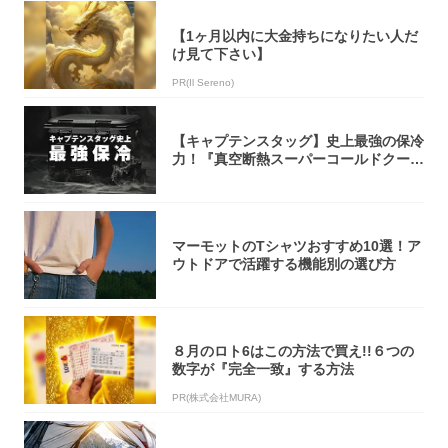
【1ヶ月以内に大金持ちになりたい人だ
け見て下さい】
PR(Il Sereno)
【キャプテンスタッグ】史上最強の保冷
力！『真空断熱スーパーコールドクーラ
ーボック...
マーモットのTシャツおすすめ10選！ア
ウトドアで活躍する機能別の選び方
８月のロト6はこの方法で買え!!６つの
数字が『完全一致』する方法
PR(株式会社MURA)