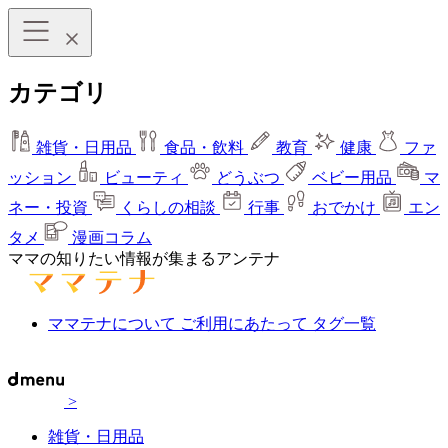
カテゴリ
雑貨・日用品
食品・飲料
教育
健康
ファ
ッション
ビューティ
どうぶつ
ベビー用品
マ
ネー・投資
くらしの相談
行事
おでかけ
エン
タメ
漫画コラム
ママの知りたい情報が集まるアンテナ
ママテナについて
ご利用にあたって
タグ一覧
>
雑貨・日用品