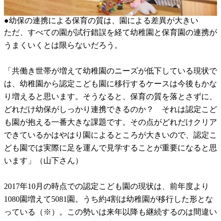
●幼保の連携による保育の質は、園による差異が大きい
ただ、すべての園が試行錯誤を経て幼稚園と保育園の連携が
うまくいくとは限らないだろう。
「共働き世帯が増えて幼稚園のニーズが低下している現状で
は、幼稚園から認定こども園に移行するケースは今後もかな
り増えると思います。そうなると、保育の質を落とさずに、
どれだけ幼保がしっかり連携できるのか？ それは認定こど
も園が抱える一番大きな課題です。その点がどれだけクリア
できているかはやはり園によるところが大きいので、認定こ
ども園では実際に足を運んで見学することが重要になると思
います」（山下さん）
2017年10月の時点での認定こども園の現状は、前年度より
1080園増えて5081園。うち約4割は幼稚園が移行した形とな
っている（※）。この勢いは来年以降も継続するのは間違い