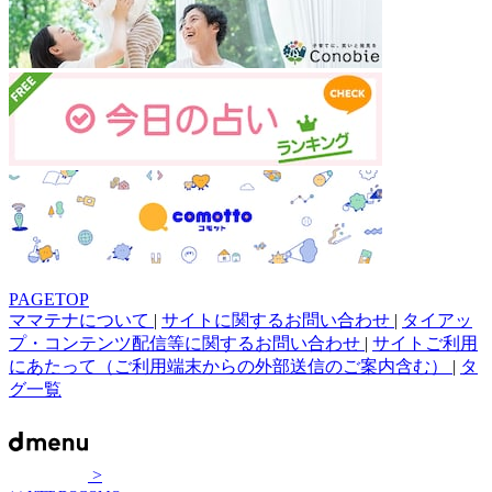
PAGETOP
ママテナについて
|
サイトに関するお問い合わせ
|
タイアッ
プ・コンテンツ配信等に関するお問い合わせ
|
サイトご利用
にあたって（ご利用端末からの外部送信のご案内含む）
|
タ
グ一覧
>