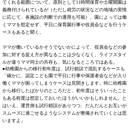
てくれる範囲について。原則として11時間保育や土曜開園は
義務付けられているが（ただし就労の状況などの地域の実情
に応じて、各施設の判断での運用も可能）、園によっては働
くママを想定せず、平日に保育園行事や役員会などを行うケ
ースもあると聞く。
ママが働いているかそうでないかによって、役員会などの参
加に対する捉え方が異なることは少なくなく、ライフスタイ
ルが違うママ同士の共存も、気になるところではある。
●幼稚園からの移行初年度は、試行錯誤で混乱するケースも
「確かに、認定こども園で平日に行事や保護者会などが入り
働くママが困ってしまうケースは見聞きします。特に幼稚園
から移行したばかりのところだと、初年度はそういったこと
もある程度は想定しておいたほうがいいかもしれません。と
はいえ、運営側も試行錯誤がありつつ、だんだんとお互いが
スムーズに過ごせるようなシステムが整備されていくとは思
いますよ」