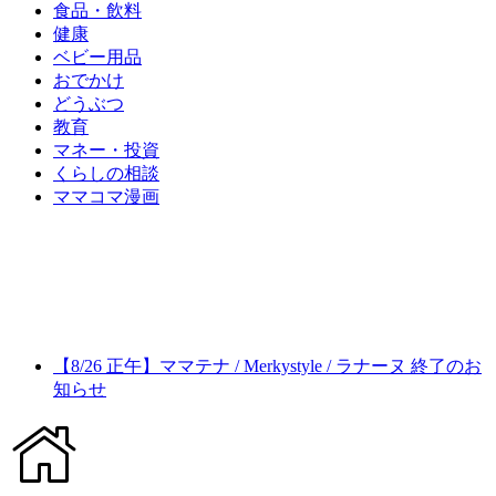
食品・飲料
健康
ベビー用品
おでかけ
どうぶつ
教育
マネー・投資
くらしの相談
ママコマ漫画
【8/26 正午】ママテナ / Merkystyle / ラナーヌ 終了のお
知らせ