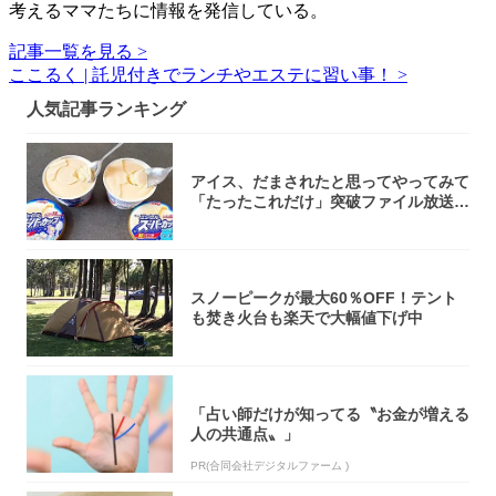
考えるママたちに情報を発信している。
記事一覧を見る >
ここるく | 託児付きでランチやエステに習い事！ >
人気記事ランキング
アイス、だまされたと思ってやってみて
「たったこれだけ」突破ファイル放送で
大注目！...
スノーピークが最大60％OFF！テント
も焚き火台も楽天で大幅値下げ中
「占い師だけが知ってる〝お金が増える
人の共通点〟」
PR(合同会社デジタルファーム )