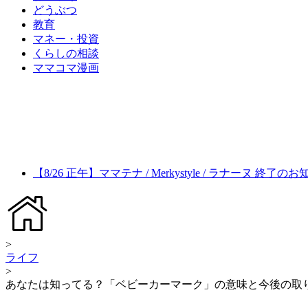
どうぶつ
教育
マネー・投資
くらしの相談
ママコマ漫画
【8/26 正午】ママテナ / Merkystyle / ラナーヌ 終了の
>
ライフ
>
あなたは知ってる？「ベビーカーマーク」の意味と今後の取