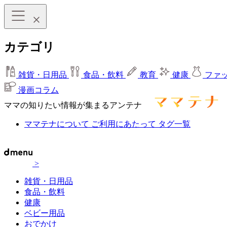
カテゴリ
雑貨・日用品
食品・飲料
教育
健康
ファ
漫画コラム
ママの知りたい情報が集まるアンテナ
ママテナについて
ご利用にあたって
タグ一覧
>
雑貨・日用品
食品・飲料
健康
ベビー用品
おでかけ