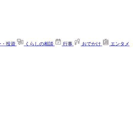
ー・投資
くらしの相談
行事
おでかけ
エンタメ