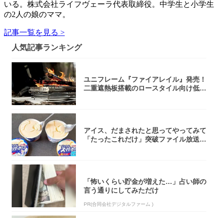
いる。株式会社ライフヴェーラ代表取締役。中学生と小学生
の2人の娘のママ。
記事一覧を見る >
人気記事ランキング
ユニフレーム『ファイアレイル』発売！
二重遮熱板搭載のロースタイル向け低型
焚き火台
アイス、だまされたと思ってやってみて
「たったこれだけ」突破ファイル放送で
大注目！...
「怖いくらい貯金が増えた…」占い師の
言う通りにしてみただけ
PR(合同会社デジタルファーム )