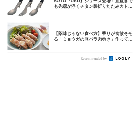
SOTO『UKU』シリーズ登場！直置きで
も先端が浮くチタン製折りたたみカトラ
リー
【薬味じゃない食べ方】香りが食欲そそ
る「ミョウガの豚バラ肉巻き」作ってみ
た！辛み...
Recommended by