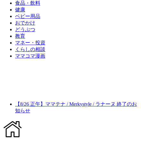
食品・飲料
健康
ベビー用品
おでかけ
どうぶつ
教育
マネー・投資
くらしの相談
ママコマ漫画
【8/26 正午】ママテナ / Merkystyle / ラナーヌ 終了のお
知らせ