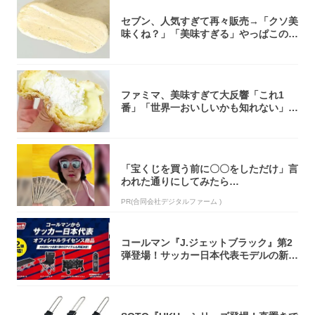
セブン、人気すぎて再々販売→「クソ美
味くね？」「美味すぎる」やっぱこのク
オリティ...
ファミマ、美味すぎて大反響「これ1
番」「世界一おいしいかも知れない」
「飲めそう」
「宝くじを買う前に〇〇をしただけ」言
われた通りにしてみたら…
PR(合同会社デジタルファーム )
コールマン『J.ジェットブラック』第2
弾登場！サッカー日本代表モデルの新作
5アイ...