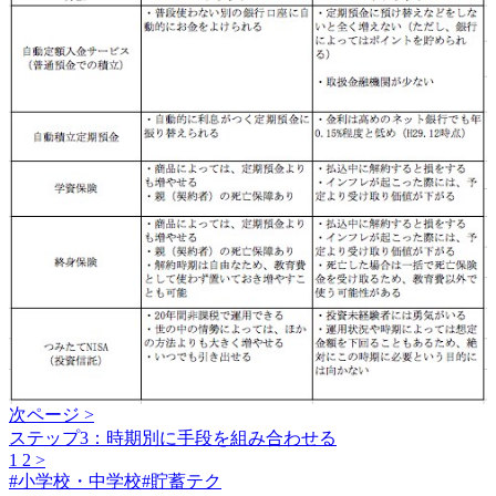
次ページ >
ステップ3：時期別に手段を組み合わせる
1
2
>
#
小学校・中学校
#
貯蓄テク