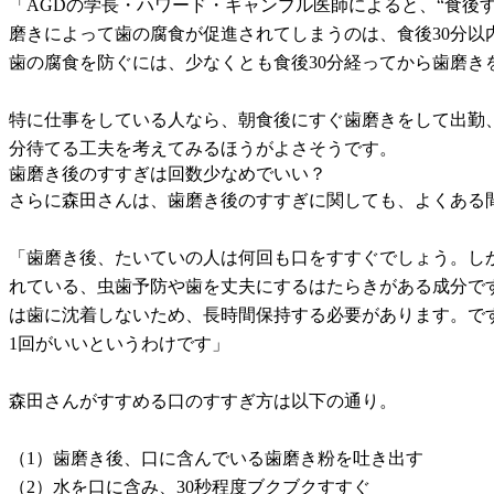
「AGDの学長・ハワード・ギャンブル医師によると、“食
磨きによって歯の腐食が促進されてしまうのは、食後30分以
歯の腐食を防ぐには、少なくとも食後30分経ってから歯磨き
特に仕事をしている人なら、朝食後にすぐ歯磨きをして出勤、
分待てる工夫を考えてみるほうがよさそうです。
歯磨き後のすすぎは回数少なめでいい？
さらに森田さんは、歯磨き後のすすぎに関しても、よくある
「歯磨き後、たいていの人は何回も口をすすぐでしょう。しか
れている、虫歯予防や歯を丈夫にするはたらきがある成分で
は歯に沈着しないため、長時間保持する必要があります。で
1回がいいというわけです」
森田さんがすすめる口のすすぎ方は以下の通り。
（1）歯磨き後、口に含んでいる歯磨き粉を吐き出す
（2）水を口に含み、30秒程度ブクブクすすぐ