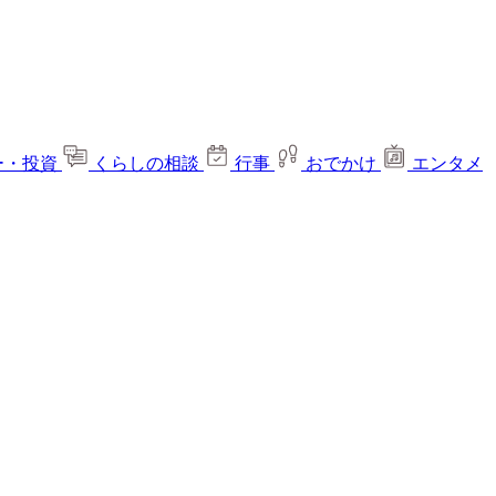
ー・投資
くらしの相談
行事
おでかけ
エンタメ