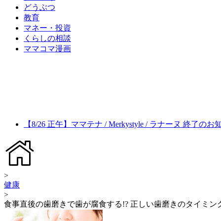
どうぶつ
教育
マネー・投資
くらしの相談
ママコマ漫画
【8/26 正午】ママテナ / Merkystyle / ラナーヌ 終了の
>
健康
>
食事直後の歯磨きで歯が腐食する!? 正しい歯磨きのタイミン