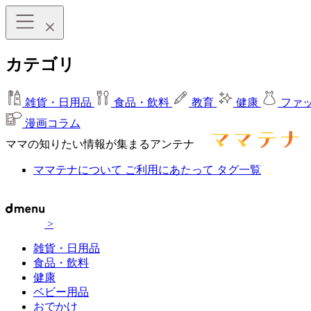
カテゴリ
雑貨・日用品
食品・飲料
教育
健康
ファ
漫画コラム
ママの知りたい情報が集まるアンテナ
ママテナについて
ご利用にあたって
タグ一覧
>
雑貨・日用品
食品・飲料
健康
ベビー用品
おでかけ