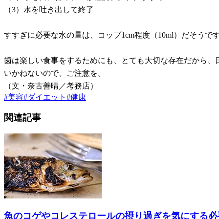
（3）水を吐き出して終了
すすぎに必要な水の量は、コップ1cm程度（10ml）だそう
歯は楽しい食事をするためにも、とても大切な存在だから、
いかねないので、ご注意を。
（文・奈古善晴／考務店）
#
美容
#
ダイエット
#
健康
関連記事
魚のコゲやコレステロールの摂り過ぎを気にする必