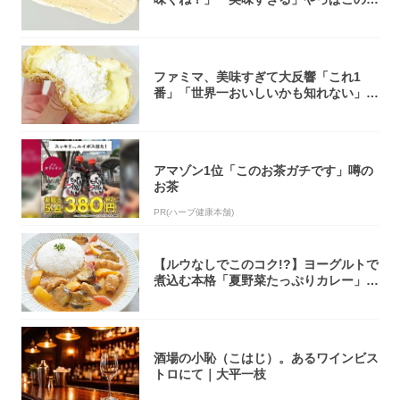
オリティ...
ファミマ、美味すぎて大反響「これ1
番」「世界一おいしいかも知れない」
「飲めそう」
アマゾン1位「このお茶ガチです」噂の
お茶
PR(ハーブ健康本舗)
【ルウなしでこのコク!?】ヨーグルトで
煮込む本格「夏野菜たっぷりカレー」作
ってみ...
酒場の小恥（こはじ）。あるワインビス
トロにて｜大平一枝