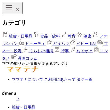
カテゴリ
雑貨・日用品
食品・飲料
教育
健康
ファ
ッション
ビューティ
どうぶつ
ベビー用品
マ
ネー・投資
くらしの相談
行事
おでかけ
エン
タメ
漫画コラム
ママの知りたい情報が集まるアンテナ
ママテナについて
ご利用にあたって
タグ一覧
>
雑貨・日用品