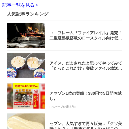
記事一覧を見る >
人気記事ランキング
ユニフレーム『ファイアレイル』発売！
二重遮熱板搭載のロースタイル向け低型
焚き火台
アイス、だまされたと思ってやってみて
「たったこれだけ」突破ファイル放送で
大注目！...
アマゾン1位の実績！380円で5日間お試
し。
PR(ハーブ健康本舗)
セブン、人気すぎて再々販売→「クソ美
味くね？」「美味すぎる」やっぱこのク