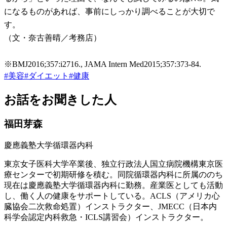
になるものがあれば、事前にしっかり調べることが大切で
す。
（文・奈古善晴／考務店）
※BMJ2016;357:i2716., JAMA Intern Med2015;357:373-84.
#
美容
#
ダイエット
#
健康
お話をお聞きした人
福田芽森
慶應義塾大学循環器内科
東京女子医科大学卒業後、独立行政法人国立病院機構東京医
療センターで初期研修を積む。同院循環器内科に所属ののち
現在は慶應義塾大学循環器内科に勤務。産業医としても活動
し、働く人の健康をサポートしている。ACLS（アメリカ心
臓協会二次救命処置）インストラクター、JMECC（日本内
科学会認定内科救急・ICLS講習会）インストラクター。