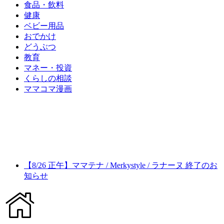
食品・飲料
健康
ベビー用品
おでかけ
どうぶつ
教育
マネー・投資
くらしの相談
ママコマ漫画
【8/26 正午】ママテナ / Merkystyle / ラナーヌ 終了のお
知らせ