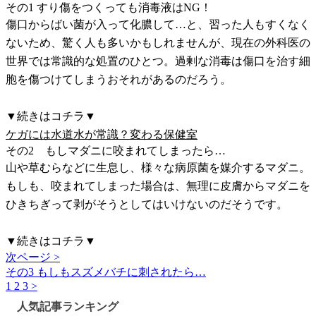
その1 すり傷をつくっても消毒液はNG！
傷口からばい菌が入って化膿して…と、習った人もすくなく
ないため、驚く人も多いかもしれませんが、現在の外科医の
世界では常識的な処置のひとつ。過剰な消毒は傷口を治す細
胞を傷つけてしまうおそれがあるのだろう。
▼続きはコチラ▼
ケガには水道水が常識？変わる保健室
その2 もしマダニに咬まれてしまったら…
山や草むらなどに生息し、様々な病原菌を媒介するマダニ。
もしも、咬まれてしまった場合は、無理に皮膚からマダニを
ひきちぎって剥がそうとしてはいけないのだそうです。
▼続きはコチラ▼
次ページ >
その3 もしもスズメバチに刺されたら…
1
2
3
>
人気記事ランキング