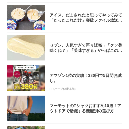
アイス、だまされたと思ってやってみて
「たったこれだけ」突破ファイル放送で
大注目！...
セブン、人気すぎて再々販売→「クソ美
味くね？」「美味すぎる」やっぱこのク
オリティ...
アマゾン1位の実績！380円で5日間お試
し。
PR(ハーブ健康本舗)
マーモットのTシャツおすすめ10選！ア
ウトドアで活躍する機能別の選び方