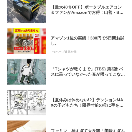
【最大40％OFF】ポータブルエアコン
＆ファンがAmazonでお得！山善・Bo
u...
アマゾン1位の実績！380円で5日間お試
し。
PR(ハーブ健康本舗)
「Tシャツが乾くまで」(TBS) 第3話 バ
スに乗っていなかった充が帰ってこな
い...
【夏休みは休めない!?】テンションMA
Xの子どもたち！限界寸前の母に手を差
し伸べ...
ファミマ、神すぎて大反響「美味すぎん