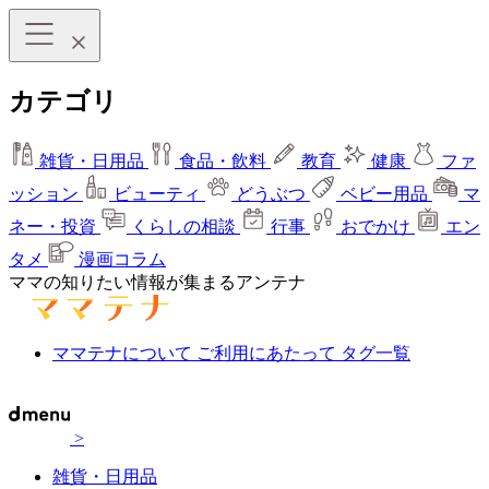
カテゴリ
雑貨・日用品
食品・飲料
教育
健康
ファ
ッション
ビューティ
どうぶつ
ベビー用品
マ
ネー・投資
くらしの相談
行事
おでかけ
エン
タメ
漫画コラム
ママの知りたい情報が集まるアンテナ
ママテナについて
ご利用にあたって
タグ一覧
>
雑貨・日用品