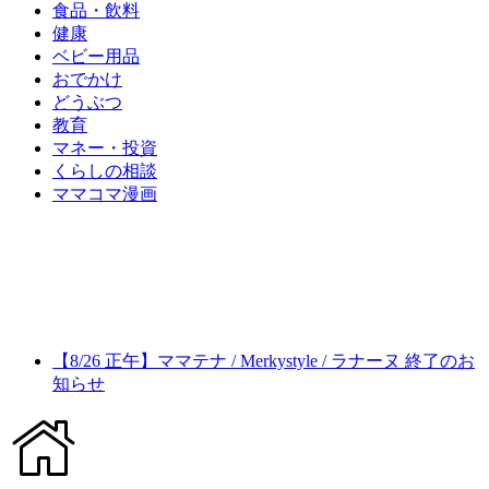
食品・飲料
健康
ベビー用品
おでかけ
どうぶつ
教育
マネー・投資
くらしの相談
ママコマ漫画
【8/26 正午】ママテナ / Merkystyle / ラナーヌ 終了のお
知らせ