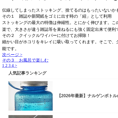
伝線してしまったストッキング、捨てるのはもったいないか
その１ 雑誌や新聞紙をゴミに出す時の「紐」として利用
ストッキングの最大の特徴は伸縮性。とにかく伸びます。こ
楽で、大きさが違う雑誌等を束ねるにも強く固定出来て便利
その２ クイックルワイパーに付けてお掃除！
細かい目がホコリをキレイに吸い取ってくれます。そこで、
能です。
次ページ >
その３ お風呂で楽しむ
1
2
3
4
>
人気記事ランキング
【2026年最新】ナルゲンボト