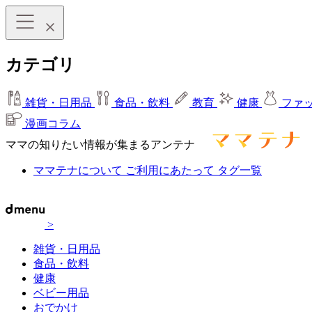
カテゴリ
雑貨・日用品
食品・飲料
教育
健康
ファ
漫画コラム
ママの知りたい情報が集まるアンテナ
ママテナについて
ご利用にあたって
タグ一覧
>
雑貨・日用品
食品・飲料
健康
ベビー用品
おでかけ