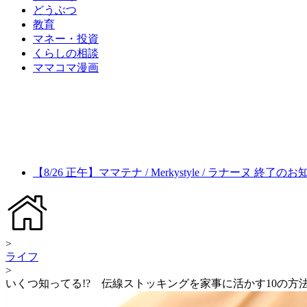
どうぶつ
教育
マネー・投資
くらしの相談
ママコマ漫画
【8/26 正午】ママテナ / Merkystyle / ラナーヌ 終了の
>
ライフ
>
いくつ知ってる!? 伝線ストッキングを家事に活かす10の方