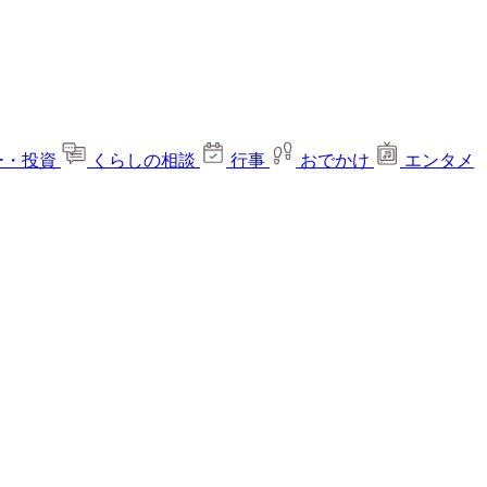
ー・投資
くらしの相談
行事
おでかけ
エンタメ