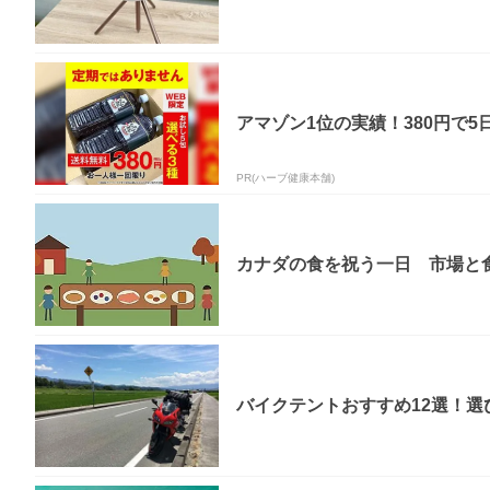
アマゾン1位の実績！380円で5
PR(ハーブ健康本舗)
カナダの食を祝う一日 市場と
バイクテントおすすめ12選！