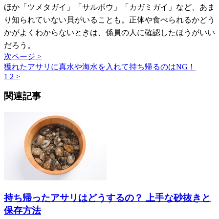
ほか「ツメタガイ」「サルボウ」「カガミガイ」など、あま
り知られていない貝がいることも。正体や食べられるかどう
かがよくわからないときは、係員の人に確認したほうがいい
だろう。
次ページ >
獲れたアサリに真水や海水を入れて持ち帰るのはNG！
1
2
>
関連記事
持ち帰ったアサリはどうするの？ 上手な砂抜きと
保存方法