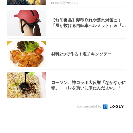
PR(株式会社MURA)
【無印良品】髪型崩れや蒸れ対策に！
『風が抜ける自転車ヘルメット』＆『2
0型自転車...
材料2つで作る！塩チキンソテー
ローソン、神コラボ大反響「なかなかに
罪」「コレを買いに来たんだよw」「３
件まわっ...
Recommended by