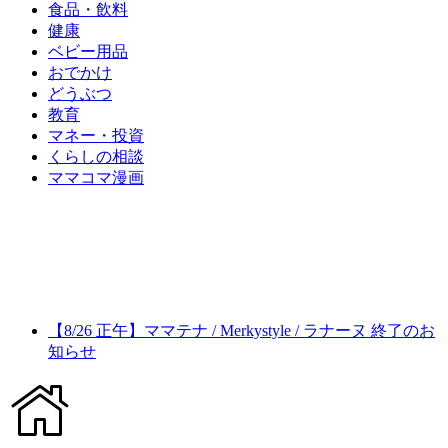
食品・飲料
健康
ベビー用品
おでかけ
どうぶつ
教育
マネー・投資
くらしの相談
ママコマ漫画
【8/26 正午】ママテナ / Merkystyle / ラナーヌ 終了のお
知らせ