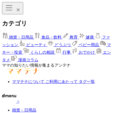
カテゴリ
雑貨・日用品
食品・飲料
教育
健康
ファ
ッション
ビューティ
どうぶつ
ベビー用品
マ
ネー・投資
くらしの相談
行事
おでかけ
エン
タメ
漫画コラム
ママの知りたい情報が集まるアンテナ
ママテナについて
ご利用にあたって
タグ一覧
>
雑貨・日用品