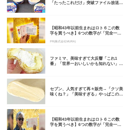
「たったこれだけ」突破ファイル放送で
大注目！...
【昭和43年以前生まれはロト６この数
字を買うべき】6つの数字が「完全一
致」する方...
PR(株式会社MURA)
ファミマ、美味すぎて大反響「これ1
番」「世界一おいしいかも知れない」
「飲めそう」
セブン、人気すぎて再々販売→「クソ美
味くね？」「美味すぎる」やっぱこのク
オリティ...
【昭和43年以前生まれはロト６この数
字を買うべき】6つの数字が「完全一
致」する方...