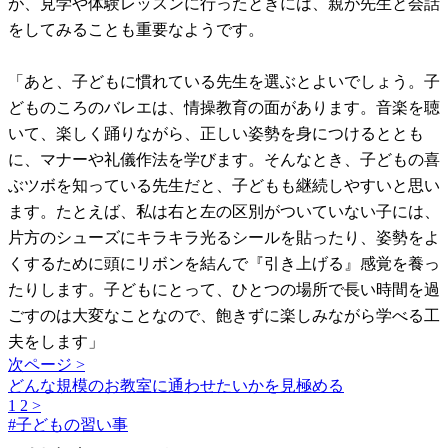
が、見学や体験レッスンに行ったときには、親が先生と会話
をしてみることも重要なようです。
「あと、子どもに慣れている先生を選ぶとよいでしょう。子
どものころのバレエは、情操教育の面があります。音楽を聴
いて、楽しく踊りながら、正しい姿勢を身につけるととも
に、マナーや礼儀作法を学びます。そんなとき、子どもの喜
ぶツボを知っている先生だと、子どもも継続しやすいと思い
ます。たとえば、私は右と左の区別がついていない子には、
片方のシューズにキラキラ光るシールを貼ったり、姿勢をよ
くするために頭にリボンを結んで『引き上げる』感覚を養っ
たりします。子どもにとって、ひとつの場所で長い時間を過
ごすのは大変なことなので、飽きずに楽しみながら学べる工
夫をします」
次ページ >
どんな規模のお教室に通わせたいかを見極める
1
2
>
#
子どもの習い事