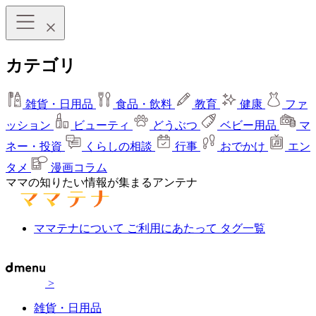
カテゴリ
雑貨・日用品
食品・飲料
教育
健康
ファ
ッション
ビューティ
どうぶつ
ベビー用品
マ
ネー・投資
くらしの相談
行事
おでかけ
エン
タメ
漫画コラム
ママの知りたい情報が集まるアンテナ
ママテナについて
ご利用にあたって
タグ一覧
>
雑貨・日用品