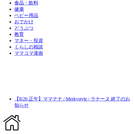
食品・飲料
健康
ベビー用品
おでかけ
どうぶつ
教育
マネー・投資
くらしの相談
ママコマ漫画
【8/26 正午】ママテナ / Merkystyle / ラナーヌ 終了のお
知らせ