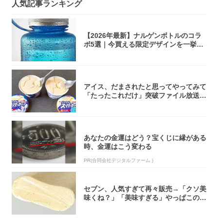
人気記事ランキング
【2026年最新】ナルゲンボトルのコラ
ボ5選｜今買える限定デザインを一挙紹
介！
アイス、だまされたと思ってやってみて
「たったこれだけ」突破ファイル放送で
大注目！...
あなたの金運はどう？宝くじに縁がある
時、金運はこう変わる
PR(合同会社デジタルファーム )
セブン、人気すぎて再々販売→「クソ美
味くね？」「美味すぎる」やっぱこのク
オリティ...