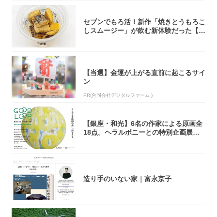
セブンでもろ活！新作「焼きとうもろこ
しスムージー」が飲む新体験だった【東
京の一部...
【当選】金運が上がる直前に起こるサイ
ン
PR(合同会社デジタルファーム )
【銀座・和光】6名の作家による原画全
18点。ヘラルボニーとの特別企画展「G
OOD...
造り手のいない家｜富永京子