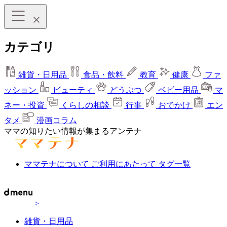
カテゴリ
雑貨・日用品
食品・飲料
教育
健康
ファ
ッション
ビューティ
どうぶつ
ベビー用品
マ
ネー・投資
くらしの相談
行事
おでかけ
エン
タメ
漫画コラム
ママの知りたい情報が集まるアンテナ
ママテナについて
ご利用にあたって
タグ一覧
>
雑貨・日用品