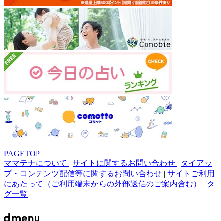
PAGETOP
ママテナについて
|
サイトに関するお問い合わせ
|
タイアッ
プ・コンテンツ配信等に関するお問い合わせ
|
サイトご利用
にあたって（ご利用端末からの外部送信のご案内含む）
|
タ
グ一覧