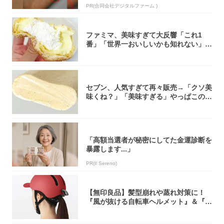
PR(合同会社デジタルファーム )
ファミマ、美味すぎて大反響「これ1
番」「世界一おいしいかも知れない」
「飲めそう」
セブン、人気すぎて再々販売→「クソ美
味くね？」「美味すぎる」やっぱこのク
オリティ...
「高額当選者が秘密にしてた金運診断を
暴露します...」
PR(Il Sereno)
【無印良品】髪型崩れや蒸れ対策に！
『風が抜ける自転車ヘルメット』＆『2
0型自転車...