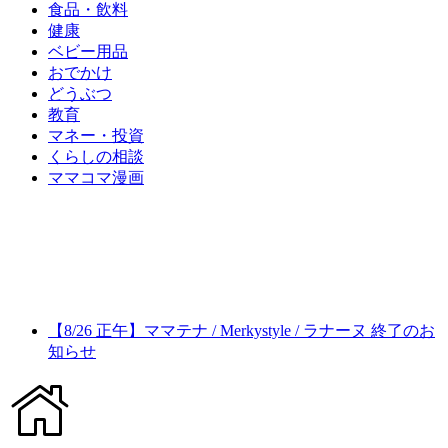
食品・飲料
健康
ベビー用品
おでかけ
どうぶつ
教育
マネー・投資
くらしの相談
ママコマ漫画
【8/26 正午】ママテナ / Merkystyle / ラナーヌ 終了のお
知らせ