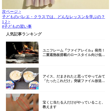
次ページ >
子どものバレエ・クラスでは、どんなレッスンを学ぶの？
1
2
>
#
子どもの習い事
人気記事ランキング
ユニフレーム『ファイアレイル』発売！
二重遮熱板搭載のロースタイル向け低型
焚き火台
アイス、だまされたと思ってやってみて
「たったこれだけ」突破ファイル放送で
大注目！...
宝くじ当たる人だけがやっていること、
教えます