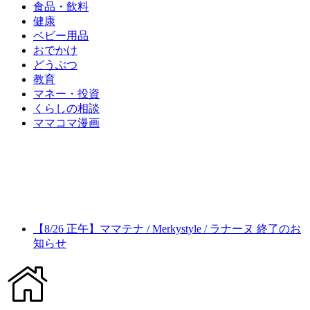
食品・飲料
健康
ベビー用品
おでかけ
どうぶつ
教育
マネー・投資
くらしの相談
ママコマ漫画
【8/26 正午】ママテナ / Merkystyle / ラナーヌ 終了のお
知らせ