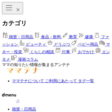
カテゴリ
雑貨・日用品
食品・飲料
教育
健康
ファ
ッション
ビューティ
どうぶつ
ベビー用品
マ
ネー・投資
くらしの相談
行事
おでかけ
エン
タメ
漫画コラム
ママの知りたい情報が集まるアンテナ
ママテナについて
ご利用にあたって
タグ一覧
>
雑貨・日用品