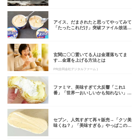
焚き火台
アイス、だまされたと思ってやってみて
「たったこれだけ」突破ファイル放送で
大注目！...
玄関に〇〇置いてる人は金運落ちてま
す…金運を上げる方法とは
PR(合同会社デジタルファーム )
ファミマ、美味すぎて大反響「これ1
番」「世界一おいしいかも知れない」
「飲めそう」
セブン、人気すぎて再々販売→「クソ美
味くね？」「美味すぎる」やっぱこのク
オリティ...