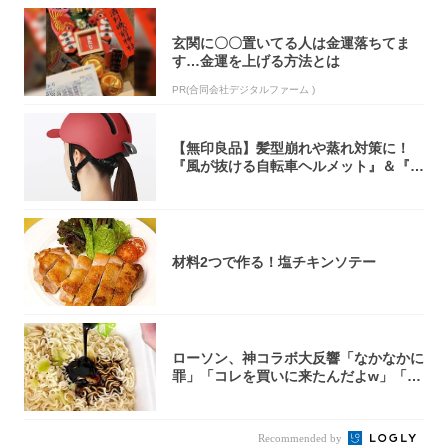
玄関に〇〇置いてる人は金運落ちてま
す…金運を上げる方法とは
PR(合同会社デジタルファーム )
【無印良品】髪型崩れや蒸れ対策に！
『風が抜ける自転車ヘルメット』＆『2
0型自転車...
材料2つで作る！塩チキンソテー
ローソン、神コラボ大反響「なかなかに
罪」「コレを買いに来たんだよw」「３
件まわっ...
Recommended by