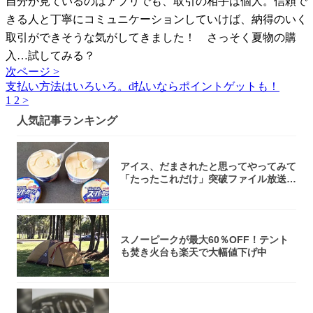
自分が見ているのはアプリでも、取引の相手は個人。信頼で
きる人と丁寧にコミュニケーションしていけば、納得のいく
取引ができそうな気がしてきました！ さっそく夏物の購
入…試してみる？
次ページ >
支払い方法はいろいろ。d払いならポイントゲットも！
1
2
>
人気記事ランキング
アイス、だまされたと思ってやってみて
「たったこれだけ」突破ファイル放送で
大注目！...
スノーピークが最大60％OFF！テント
も焚き火台も楽天で大幅値下げ中