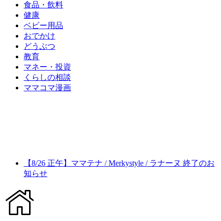
食品・飲料
健康
ベビー用品
おでかけ
どうぶつ
教育
マネー・投資
くらしの相談
ママコマ漫画
【8/26 正午】ママテナ / Merkystyle / ラナーヌ 終了のお
知らせ