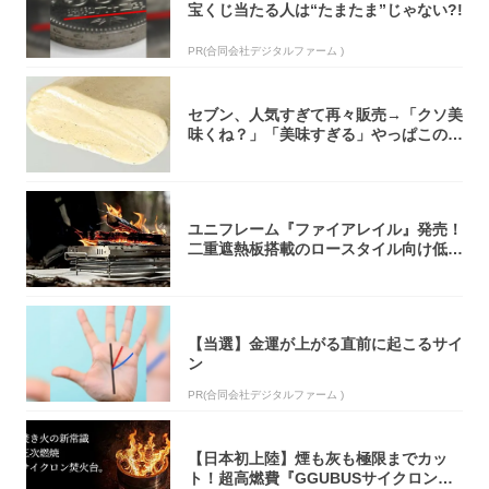
宝くじ当たる人は“たまたま”じゃない?!
PR(合同会社デジタルファーム )
セブン、人気すぎて再々販売→「クソ美
味くね？」「美味すぎる」やっぱこのク
オリティ...
ユニフレーム『ファイアレイル』発売！
二重遮熱板搭載のロースタイル向け低型
焚き火台
【当選】金運が上がる直前に起こるサイ
ン
PR(合同会社デジタルファーム )
【日本初上陸】煙も灰も極限までカッ
ト！超高燃費『GGUBUSサイクロン焚