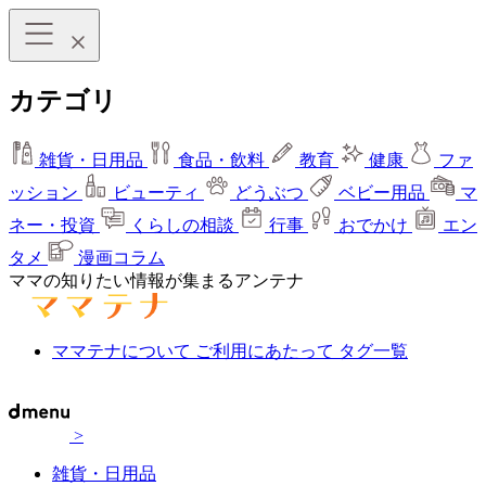
カテゴリ
雑貨・日用品
食品・飲料
教育
健康
ファ
ッション
ビューティ
どうぶつ
ベビー用品
マ
ネー・投資
くらしの相談
行事
おでかけ
エン
タメ
漫画コラム
ママの知りたい情報が集まるアンテナ
ママテナについて
ご利用にあたって
タグ一覧
>
雑貨・日用品